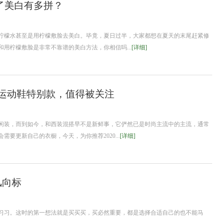
了美白有多拼？
檬水甚至是用柠檬敷脸去美白。毕竟，夏日过半，大家都想在夏天的末尾赶紧修
用柠檬敷脸是非常不靠谱的美白方法，你相信吗...
[详细]
士运动鞋特别款，值得被关注
闲装，而到如今，和西装混搭早不是新鲜事，它俨然已是时尚主流中的主流，通常
要更新自己的衣橱，今天，为你推荐2020...
[详细]
风向标
习习。这时的第一想法就是买买买，买必然重要，都是选择合适自己的也不能马