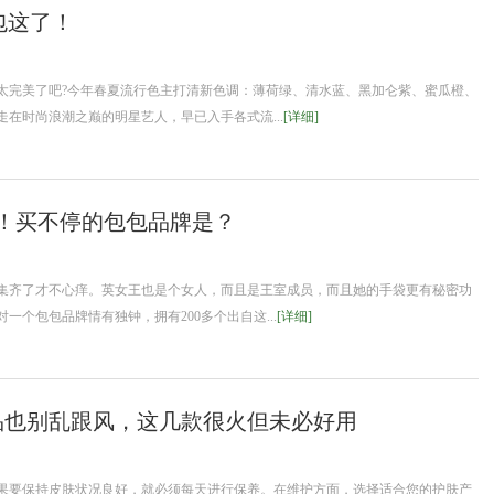
包这了！
太完美了吧?今年春夏流行色主打清新色调：薄荷绿、清水蓝、黑加仑紫、蜜瓜橙、
在时尚浪潮之巅的明星艺人，早已入手各式流...
[详细]
包！买不停的包包品牌是？
集齐了才不心痒。英女王也是个女人，而且是王室成员，而且她的手袋更有秘密功
个包包品牌情有独钟，拥有200多个出自这...
[详细]
品也别乱跟风，这几款很火但未必好用
果要保持皮肤状况良好，就必须每天进行保养。在维护方面，选择适合您的护肤产