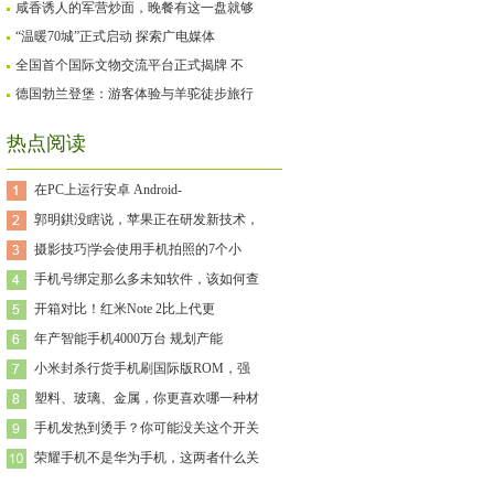
咸香诱人的军营炒面，晚餐有这一盘就够
“温暖70城”正式启动 探索广电媒体
全国首个国际文物交流平台正式揭牌 不
德国勃兰登堡：游客体验与羊驼徒步旅行
热点阅读
在PC上运行安卓 Android-
郭明錤没瞎说，苹果正在研发新技术，
摄影技巧|学会使用手机拍照的7个小
手机号绑定那么多未知软件，该如何查
开箱对比！红米Note 2比上代更
年产智能手机4000万台 规划产能
小米封杀行货手机刷国际版ROM，强
塑料、玻璃、金属，你更喜欢哪一种材
手机发热到烫手？你可能没关这个开关
荣耀手机不是华为手机，这两者什么关