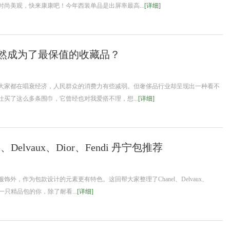
尚美观，快来康康吧！今年西装单品是出屏率最高...
[详细]
然成为了最保值的收藏品？
大家都在唱衰经济，人民群众的消费力有些减弱。但奢侈品行业却呈现出一种看不
买了这么多条围巾，它曾经也对我爱搭不理，想...
[详细]
elvaux、Dior、Fendi 丹宁包推荐
，作为包款设计的元素更有特色。这回帮大家整理了Chanel、Delvaux、
手一只精品包的你，除了耐看...
[详细]