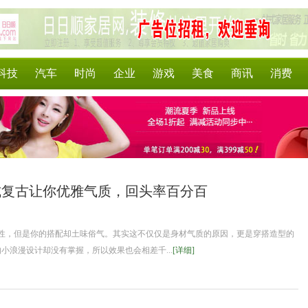
科技
汽车
时尚
企业
游戏
美食
商讯
消费
式复古让你优雅气质，回头率百分百
性，但是你的搭配却土味俗气。其实这不仅仅是身材气质的原因，更是穿搭造型的
小浪漫设计却没有掌握，所以效果也会相差千...
[详细]