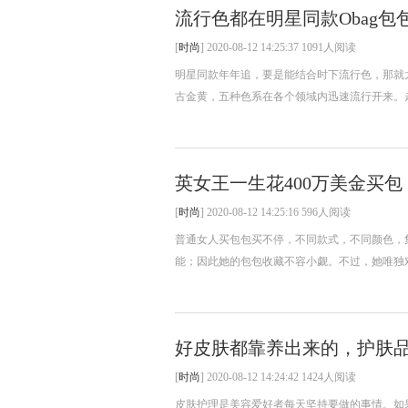
流行色都在明星同款Obag包
[
时尚
] 2020-08-12 14:25:37 1091人阅读
明星同款年年追，要是能结合时下流行色，那就
古金黄，五种色系在各个领域内迅速流行开来。走
英女王一生花400万美金买
[
时尚
] 2020-08-12 14:25:16 596人阅读
普通女人买包包买不停，不同款式，不同颜色，
能；因此她的包包收藏不容小觑。不过，她唯独对一
好皮肤都靠养出来的，护肤
[
时尚
] 2020-08-12 14:24:42 1424人阅读
皮肤护理是美容爱好者每天坚持要做的事情。如