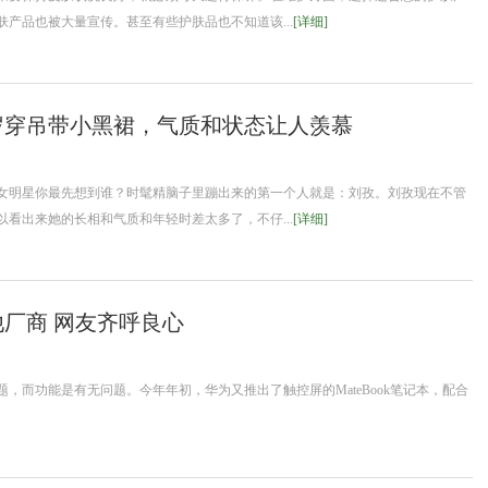
产品也被大量宣传。甚至有些护肤品也不知道该...
[详细]
岁穿吊带小黑裙，气质和状态让人羡慕
女明星你最先想到谁？时髦精脑子里蹦出来的第一个人就是：刘孜。刘孜现在不管
看出来她的长相和气质和年轻时差太多了，不仔...
[详细]
厂商 网友齐呼良心
，而功能是有无问题。今年年初，华为又推出了触控屏的MateBook笔记本，配合