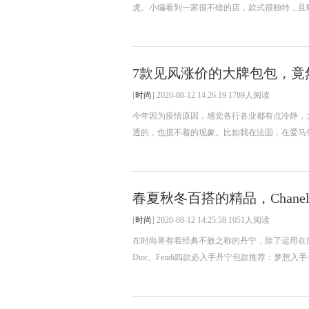
虎。小编看到一家很不错的店，款式很独特，且时
7款见风涨价的大牌包包，竟
[
时尚
] 2020-08-12 14:26:19 1789人阅读
今年因为疫情原因，感觉各行各业都有点冷静，
透的，也摸不着的现象。比如我在法国，在爱马仕
春夏秋冬百搭的精品，Chanel、D
[
时尚
] 2020-08-12 14:25:58 1051人阅读
在时尚界有着经典不败之称的丹宁，除了运用在服饰外
Dior、Fendi四款必入手丹宁包款推荐：梦想入