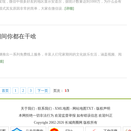
发现，微信中很多好友的地区显示安道尔，据统计数量达到1000万，为什么会有
模式其实原因非常的简单，大家在微信设...
[详细]
期间你都在干啥
继推出一系列免费线上服务，丰富人们宅家期间的文化娱乐生活，涵盖视频、阅
细]
首页
1
2
3
下一页
页次：
1
/3
关于我们
-
联系我们
-
XML地图
-
网站地图
TXT
-
版权声明
本网拒绝一切非法行为 欢迎监督举报 如有错误信息 欢迎纠正
Copyright 2002-2026
长城商圈网
版权所有