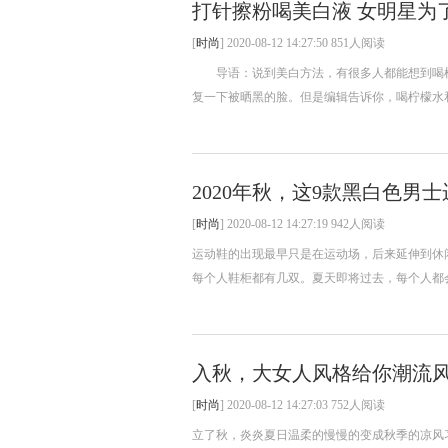
打针擦粉喝美白液 女明星为
[
时尚
] 2020-08-12 14:27:50 851人阅读
导语：说到美白方法，有很多人都能想到喝柠
复一下被晒黑的脸。但是编辑告诉你，喝柠檬水和
2020年秋，这9款黑白色男
[
时尚
] 2020-08-12 14:27:19 942人阅读
运动鞋的出现最早只是在运动场，后来延伸到休
每个人鞋柜都有几双。夏天即将过去，每个人都会需
入秋，大女人风格给你潮流
[
时尚
] 2020-08-12 14:27:03 752人阅读
立了秋，炎炎夏日温柔的慢慢的变成秋季的凉风