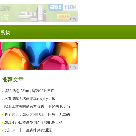
广告
购物
广告
推荐文章
续航或超458km，曝2020款日产
不看遗憾！名画灵魂cosplay，这
献上四道美味的家常菜谱，学起来吧，为
冬至这天，怎么才能吃上世间独一无二的
2021年起日本新型国产车须配备自动
长知识！十二生肖排序的渊源