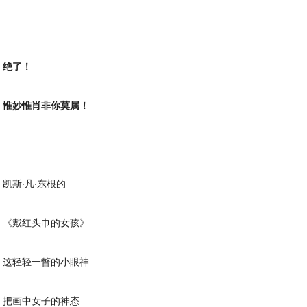
绝了！
惟妙惟肖非你莫属！
凯斯·凡·东根的
《戴红头巾的女孩》
这轻轻一瞥的小眼神
把画中女子的神态