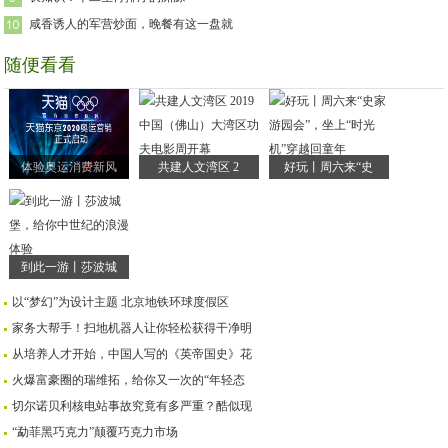
咸香诱人的军营炒面，晚餐有这一盘就
随便看看
体验奥运消费新风
共建人文湾区 2
好玩丨周六来“史
到此一游丨莎波城
以“梦幻”为设计主题 北京地铁环球度假区
家务大帮手！扫地机器人让你轻松获得干净明
从培养人才开始，中国人写的《英帝国史》花
火爆富豪圈的瑞维拓，给你又一次的“年轻态
切尔诺贝利核电站事故究竟有多严重？酷似现
“勐菲黑巧克力”颠覆巧克力市场