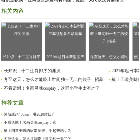
相关内容
长知识！十二生肖排序
2021年起日本新型国产
冬至这天，怎么才能吃
献
的渊源
车须配备自动刹车
上世间独一无二的饺子 |
谱
长知识！十二生肖排序的渊源
2021年起日
招募
冬至这天，怎么才能吃上世间独一无二的饺子 | 招募
献上四道美味
不看遗憾！名画灵魂cosplay，这群小学生太有才了
推荐文章
续航或超458km，曝2020款日产
不看遗憾！名画灵魂cosplay，这
献上四道美味的家常菜谱，学起来吧，为
冬至这天，怎么才能吃上世间独一无二的