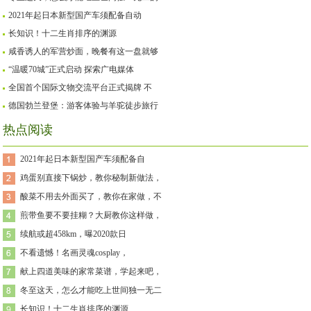
2021年起日本新型国产车须配备自动
长知识！十二生肖排序的渊源
咸香诱人的军营炒面，晚餐有这一盘就够
“温暖70城”正式启动 探索广电媒体
全国首个国际文物交流平台正式揭牌 不
德国勃兰登堡：游客体验与羊驼徒步旅行
热点阅读
2021年起日本新型国产车须配备自
鸡蛋别直接下锅炒，教你秘制新做法，
酸菜不用去外面买了，教你在家做，不
煎带鱼要不要挂糊？大厨教你这样做，
续航或超458km，曝2020款日
不看遗憾！名画灵魂cosplay，
献上四道美味的家常菜谱，学起来吧，
冬至这天，怎么才能吃上世间独一无二
长知识！十二生肖排序的渊源