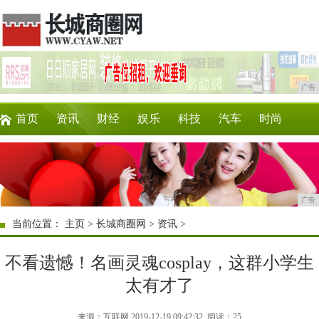
广告
首页
资讯
财经
娱乐
科技
汽车
时尚
企业
游戏
美食
商讯
消费
购物
广告
当前位置：
主页
>
长城商圈网
>
资讯
>
不看遗憾！名画灵魂cosplay，这群小学生
太有才了
来源：互联网 2019-12-19 09:42:32
阅读：25