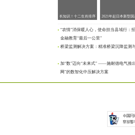
长知识！十二生肖排序
2021年起日本新型国
的渊源
车须配备自动刹车
“农情”消保暖人心，使命担当县域行：
金融教育“最后一公里”
桥梁监测解决方案：精准桥梁沉降监测
加“数”迈向“未来式” ——施耐德电气推
网”的数智化中压解决方案