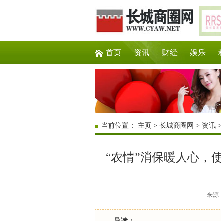
首页
资讯
财经
娱乐
当前位置：
主页
>
长城商圈网
>
资讯
“农情”消保暖人心，
来源：互
导读：