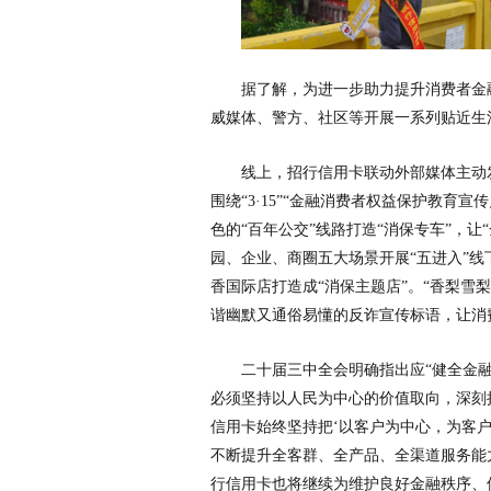
据了解，为进一步助力提升消费者
金
威媒体、警方、社区等开展一系列贴
近生
线上
，
招行信用卡联动外部媒体主动
围绕“3·15”“
金融消费者权益保护教育宣传
色的“
百年公交”线路打造“消保专车”，让“
园、企业、商圈五大场景开展“五进入”线
香国际店打造成“消保主题店”。“香梨雪
谐幽默又通俗易懂的反诈宣传标语，让消
二十届三中全会明确指出应“健全
金
必须坚持以
人民为中心的价值取向，深刻
信用卡始终坚持把‘以客户为中心，为客
不断提升全客群、全产品、全渠道服务能
行信用卡也将继续为维护良好
金融秩序、