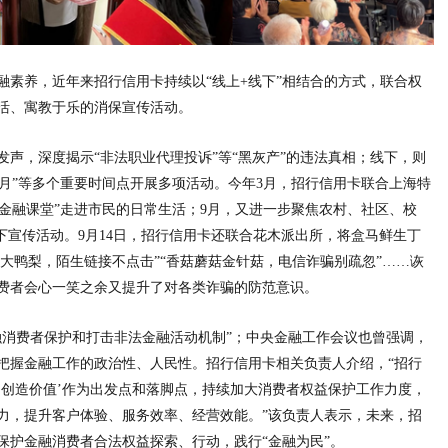
融素养，
近年来招行信用卡持续以“线上+线下”相结合的方式，联合权
活、寓教于乐的消保宣传活动。
发声，深度揭示“
非法职业代理投诉”等“黑灰产”的
违法真相；线下，则
月”等多个
重要时间点开展多项活动。今年3月，招行信用卡联合上海特
金融课堂”走进市民的日常生活；9月，又进一步聚焦农村、社区、校
下宣传活动。9月14日，招行信用卡还联合花木派出所，将盒马鲜生丁
梨大鸭梨，陌生链接不点击”“香菇蘑菇金针菇，电信
诈骗别疏忽”……诙
费者会心一笑之余又提升了对各类
诈骗的防范意识。
融消费者保护和打击
非法
金融活动机制”；
中央
金融工作会议也曾强调，
把握
金融工作的政治
性、
人民
性。招行信用卡相关负责人介绍，“招行
户创造价值’作为出发点和落脚点，持续加大消费者权益保护工作力度，
力，提升客户体验、服务效率、经营效能。”该负责人表示，未来，招
保护
金融消费者合法权益探索、行动，践行“
金融为民”。