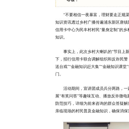
“不要相信一夜暴富，
理财要走正规渠
知识资讯透过乡村广播传遍浦东新区唐镇
信用卡中心为民丰村村民“量身定制”的乡
知识。
事实上，此次乡村大喇叭的“节目上新
下，招行信用卡联合调解组织和反诈民警
送
台戏”“
金融知识赶大集”“
金融知识课堂
门。
活动期间，宣讲团成员兵分两路，
一
展“有奖问答”等趣味互动、播放反诈
微电
防范技巧，详细为前来咨询的群众答疑解
亲临现场的村民普及
金融知识，确保消保