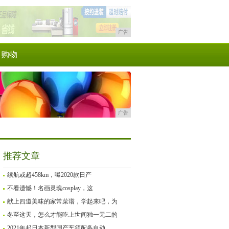
广告
购物
广告
推荐文章
续航或超458km，曝2020款日产
不看遗憾！名画灵魂cosplay，这
献上四道美味的家常菜谱，学起来吧，为
冬至这天，怎么才能吃上世间独一无二的
2021年起日本新型国产车须配备自动