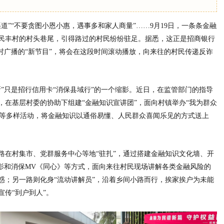
道”“不要贪图小恩小惠，遇事多和家人商量”……9月19日，一条条
金融
民丰村的村头巷尾，引得路过的村民纷纷驻足。据悉，这正是招商银行
村广播的“新节目”，将会在这段时间滚动播放，向来往的村民传递反诈
”只是招行信用卡“消保县域行”的一个缩影。
近日，在监管部门的指导
，在基层村委的协助下组建“
金融知识宣讲团”，面向村镇举办“我为群众
”等多样活动，将
金融知识以通俗易懂、
人民群众喜闻乐见的方式送上
路在村集市、党群服务中心等地“驻扎”，通过搭建
金融知识文化墙、开
影和消保MV《同心》等方式，面向来往村民现场讲解各类
金融风险的
惑；另
一路则化身“流动讲解员”，沿着乡间小路而行，挨家挨户为未能
宣传“到户到人”。