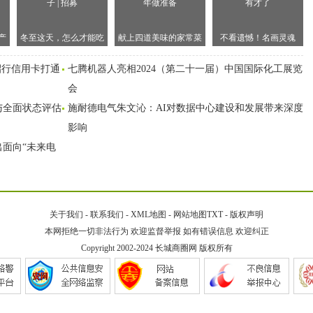
产
冬至这天，怎么才能吃
献上四道美味的家常菜
不看遗憾！名画灵魂
上世间独一无二的饺子 |
谱，学起来吧，为过年
cosplay，这群小学生太
招行信用卡打通
七腾机器人亮相2024（第二十一届）中国国际化工展览
招募
做准备
有才了
会
与全面状态评估
施耐德电气朱文沁：AI对数据中心建设和发展带来深度
影响
出面向“未来电
关于我们
-
联系我们
-
XML地图
-
网站地图
TXT
-
版权声明
本网拒绝一切非法行为 欢迎监督举报 如有错误信息 欢迎纠正
Copyright 2002-2024
长城商圈网
版权所有