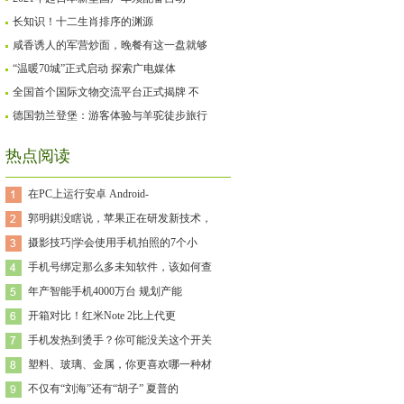
长知识！十二生肖排序的渊源
咸香诱人的军营炒面，晚餐有这一盘就够
“温暖70城”正式启动 探索广电媒体
全国首个国际文物交流平台正式揭牌 不
德国勃兰登堡：游客体验与羊驼徒步旅行
热点阅读
在PC上运行安卓 Android-
郭明錤没瞎说，苹果正在研发新技术，
摄影技巧|学会使用手机拍照的7个小
手机号绑定那么多未知软件，该如何查
年产智能手机4000万台 规划产能
开箱对比！红米Note 2比上代更
手机发热到烫手？你可能没关这个开关
塑料、玻璃、金属，你更喜欢哪一种材
不仅有“刘海”还有“胡子” 夏普的