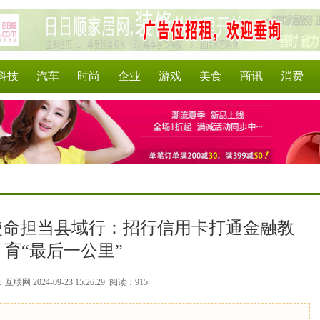
科技
汽车
时尚
企业
游戏
美食
商讯
消费
>
使命担当县域行：招行信用卡打通金融教
育“最后一公里”
联网 2024-09-23 15:26:29
阅读：915