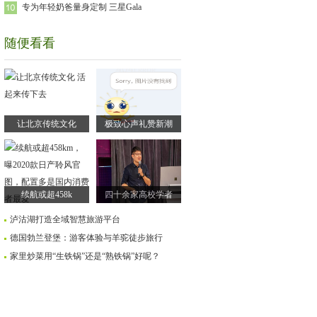
专为年轻奶爸量身定制 三星Gala
随便看看
让北京传统文化
极致心声礼赞新潮
续航或超458k
四十余家高校学者
泸沽湖打造全域智慧旅游平台
德国勃兰登堡：游客体验与羊驼徒步旅行
家里炒菜用“生铁锅”还是“熟铁锅”好呢？