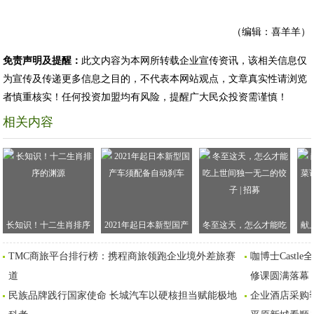
（编辑：喜羊羊）
免责声明及提醒：
此文内容为本网所转载企业宣传资讯，该相关信息仅
为宣传及传递更多信息之目的，不代表本网站观点，文章真实性请浏览
者慎重核实！任何投资加盟均有风险，提醒广大民众投资需谨慎！
相关内容
长知识！十二生肖排序
2021年起日本新型国产
冬至这天，怎么才能吃
献
的渊源
车须配备自动刹车
上世间独一无二的饺子 |
谱
TMC商旅平台排行榜：携程商旅领跑企业境外差旅赛
咖博士Cast
招募
道
修课圆满落幕
民族品牌践行国家使命 长城汽车以硬核担当赋能极地
企业酒店采购