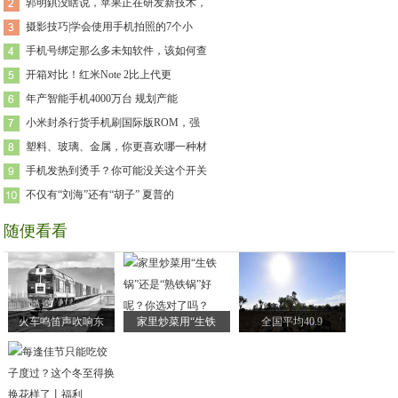
郭明錤没瞎说，苹果正在研发新技术，
摄影技巧|学会使用手机拍照的7个小
手机号绑定那么多未知软件，该如何查
开箱对比！红米Note 2比上代更
年产智能手机4000万台 规划产能
小米封杀行货手机刷国际版ROM，强
塑料、玻璃、金属，你更喜欢哪一种材
手机发热到烫手？你可能没关这个开关
不仅有“刘海”还有“胡子” 夏普的
随便看看
火车鸣笛声吹响东
家里炒菜用“生铁
全国平均40.9