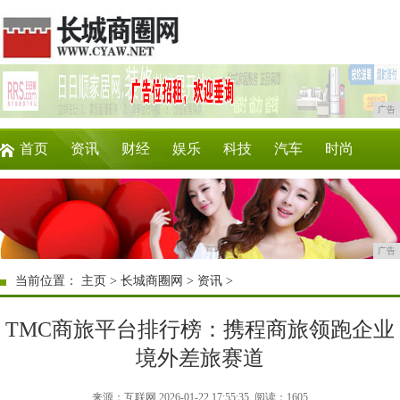
广告
首页
资讯
财经
娱乐
科技
汽车
时尚
企业
游戏
美食
商讯
消费
购物
广告
当前位置：
主页
>
长城商圈网
>
资讯
>
TMC商旅平台排行榜：携程商旅领跑企业
境外差旅赛道
来源：互联网 2026-01-22 17:55:35
阅读：1605