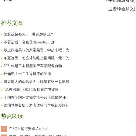
科考
平原新城看顺义 
业者峰会顺义
推荐文章
续航或超458km，曝2020款日产
不看遗憾！名画灵魂cosplay，这
献上四道美味的家常菜谱，学起来吧，为
冬至这天，怎么才能吃上世间独一无二的
2021年起日本新型国产车须配备自动
长知识！十二生肖排序的渊源
咸香诱人的军营炒面，晚餐有这一盘就够
“温暖70城”正式启动 探索广电媒体
全国首个国际文物交流平台正式揭牌 不
德国勃兰登堡：游客体验与羊驼徒步旅行
热点阅读
在PC上运行安卓 Android-