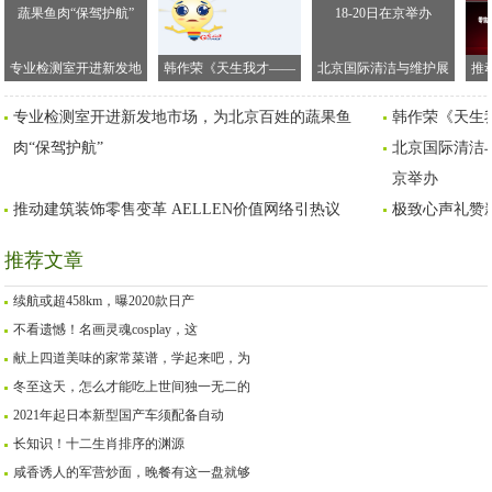
专业检测室开进新发地
韩作荣《天生我才——
北京国际清洁与维护展
推
市场，为北京百姓的蔬
李白传》新书发布会在
览会将于2020年11月18-
AE
专业检测室开进新发地市场，为北京百姓的蔬果鱼
韩作荣《天生
果鱼肉“保驾护航”
京举行
20日在京举办
肉“保驾护航”
北京国际清洁与维
京举办
推动建筑装饰零售变革 AELLEN价值网络引热议
极致心声礼赞
推荐文章
续航或超458km，曝2020款日产
不看遗憾！名画灵魂cosplay，这
献上四道美味的家常菜谱，学起来吧，为
冬至这天，怎么才能吃上世间独一无二的
2021年起日本新型国产车须配备自动
长知识！十二生肖排序的渊源
咸香诱人的军营炒面，晚餐有这一盘就够