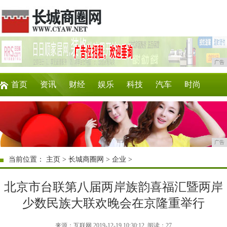
广告
首页
资讯
财经
娱乐
科技
汽车
时尚
企业
游戏
美食
商讯
消费
购物
广告
当前位置：
主页
>
长城商圈网
>
企业
>
北京市台联第八届两岸族韵喜福汇暨两岸
少数民族大联欢晚会在京隆重举行
来源：互联网 2019-12-19 10:30:12
阅读：27