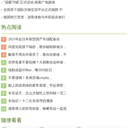
“温暖70城”正式启动 探索广电媒体
全国首个国际文物交流平台正式揭牌 不
德国勃兰登堡：游客体验与羊驼徒步旅行
热点阅读
2021年起日本新型国产车须配备自
鸡蛋别直接下锅炒，教你秘制新做法，
酸菜不用去外面买了，教你在家做，不
煎带鱼要不要挂糊？大厨教你这样做，
续航或超458km，曝2020款日
不看遗憾！名画灵魂cosplay，
献上四道美味的家常菜谱，学起来吧，
冬至这天，怎么才能吃上世间独一无二
长知识！十二生肖排序的渊源
咸香诱人的军营炒面，晚餐有这一盘就
随便看看