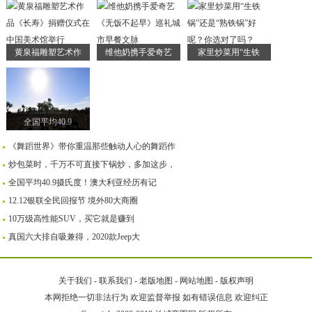
黄泉福雕塑艺术作
维他奶携手爱奇艺
家里炒菜用“生铁
全国平均40.9
《舞蹈世界》带你重温那些触动人心的舞蹈作
炒包菜时，千万不可直接下锅炒，多加这步，
全国平均40.9摄氏度！澳大利亚经历有记
12.12银联全民回报节 境外80大商圈
10万级高性能SUV，买它就是赚到
真国六大排自吸兼得，2020款Jeep大
关于我们
-
联系我们
-
老版地图
-
网站地图
-
版权声明
本网拒绝一切非法行为 欢迎监督举报 如有错误信息 欢迎纠正