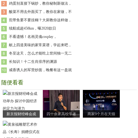
鸡蛋别直接下锅炒，教你秘制新做法，
酸菜不用去外面买了，教你在家做，不
煎带鱼要不要挂糊？大厨教你这样做，
续航或超458km，曝2020款日
不看遗憾！名画灵魂cosplay，
献上四道美味的家常菜谱，学起来吧，
冬至这天，怎么才能吃上世间独一无二
长知识！十二生肖排序的渊源
咸香诱人的军营炒面，晚餐有这一盘就
随便看看
新京报财经峰会成
四十余家高校学者
商家9个月在天猫