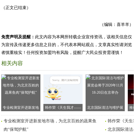
（正文已结束）
（编辑：喜羊羊）
免责声明及提醒：
此文内容为本网所转载企业宣传资讯，该相关信息仅
为宣传及传递更多信息之目的，不代表本网站观点，文章真实性请浏览
者慎重核实！任何投资加盟均有风险，提醒广大民众投资需谨慎！
相关内容
专业检测室开进新发地
韩作荣《天生我才——
北京国际清洁与维护展
推
市场，为北京百姓的蔬
李白传》新书发布会在
览会将于2020年11月18-
AE
专业检测室开进新发地市场，为北京百姓的蔬果鱼
韩作荣《天生
果鱼肉“保驾护航”
京举行
20日在京举办
肉“保驾护航”
北京国际清洁与维