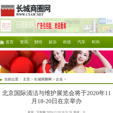
广告
首页
资讯
财经
娱乐
科技
汽车
时尚
企业
游戏
美食
商讯
消费
购物
广告
当前位置：
主页
>
长城商圈网
>
企业
>
北京国际清洁与维护展览会将于2020年11
月18-20日在京举办
来源：互联网 2019-12-19 10:31:26
阅读：31