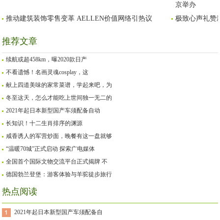
京举办
推动建筑装饰零售变革 AELLEN价值网络引热议
极致心声礼赞
推荐文章
续航或超458km，曝2020款日产
不看遗憾！名画灵魂cosplay，这
献上四道美味的家常菜谱，学起来吧，为
冬至这天，怎么才能吃上世间独一无二的
2021年起日本新型国产车须配备自动
长知识！十二生肖排序的渊源
咸香诱人的军营炒面，晚餐有这一盘就够
“温暖70城”正式启动 探索广电媒体
全国首个国际文物交流平台正式揭牌 不
德国勃兰登堡：游客体验与羊驼徒步旅行
热点阅读
2021年起日本新型国产车须配备自