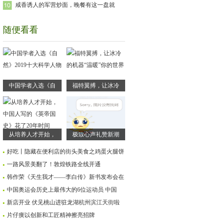
咸香诱人的军营炒面，晚餐有这一盘就
随便看看
中国学者入选《自
福特翼搏，让冰冷
从培养人才开始，
极致心声礼赞新潮
好吃丨隐藏在便利店的街头美食之鸡蛋火腿饼
一路风景美翻了！敦煌铁路全线开通
韩作荣《天生我才——李白传》新书发布会在
中国奥运会历史上最伟大的6位运动员 中国
新店开业 伏见桃山进驻龙湖杭州滨江天街啦
片仔癀以创新和工匠精神擦亮招牌