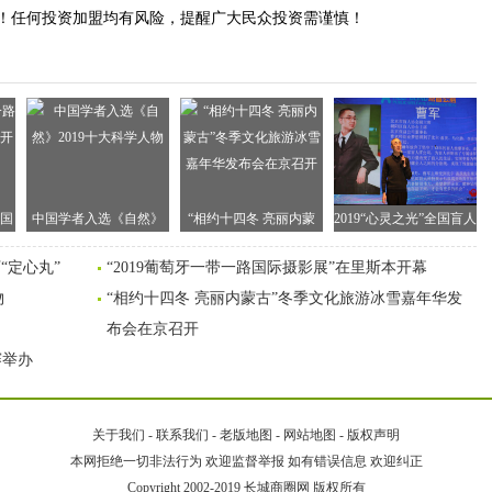
！任何投资加盟均有风险，提醒广大民众投资需谨慎！
路国
中国学者入选《自然》
“相约十四冬 亮丽内蒙
2019“心灵之光”全国盲人
开幕
2019十大科学人物
古”冬季文化旅游冰雪嘉
歌唱比赛总决赛举办
“定心丸”
“2019葡萄牙一带一路国际摄影展”在里斯本开幕
年华发布会在京召开
物
“相约十四冬 亮丽内蒙古”冬季文化旅游冰雪嘉年华发
布会在京召开
赛举办
关于我们
-
联系我们
-
老版地图
-
网站地图
-
版权声明
本网拒绝一切非法行为 欢迎监督举报 如有错误信息 欢迎纠正
Copyright 2002-2019
长城商圈网
版权所有