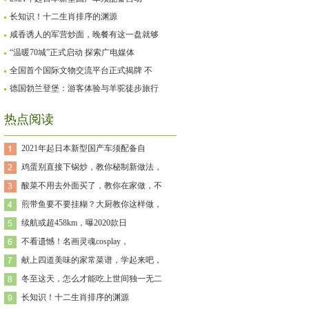
长知识！十二生肖排序的渊源
咸香诱人的军营炒面，晚餐有这一盘就够
“温暖70城”正式启动 探索广电媒体
全国首个国际文物交流平台正式揭牌 不
德国勃兰登堡：游客体验与羊驼徒步旅行
热点阅读
2021年起日本新型国产车须配备自
鸡蛋别直接下锅炒，教你秘制新做法，
酸菜不用去外面买了，教你在家做，不
煎带鱼要不要挂糊？大厨教你这样做，
续航或超458km，曝2020款日
不看遗憾！名画灵魂cosplay，
献上四道美味的家常菜谱，学起来吧，
冬至这天，怎么才能吃上世间独一无二
长知识！十二生肖排序的渊源