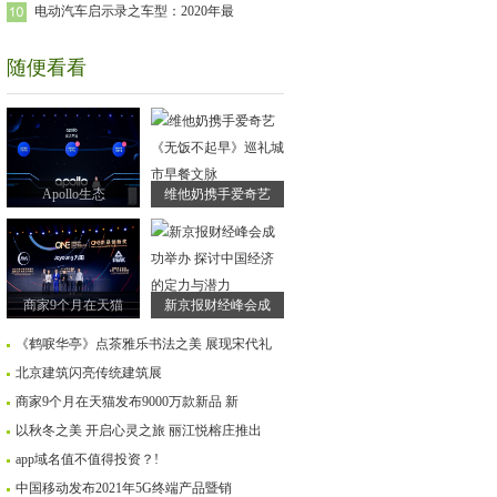
电动汽车启示录之车型：2020年最
随便看看
Apollo生态
维他奶携手爱奇艺
商家9个月在天猫
新京报财经峰会成
《鹤唳华亭》点茶雅乐书法之美 展现宋代礼
北京建筑闪亮传统建筑展
商家9个月在天猫发布9000万款新品 新
以秋冬之美 开启心灵之旅 丽江悦榕庄推出
app域名值不值得投资？!
中国移动发布2021年5G终端产品暨销