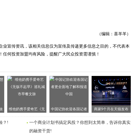
（编辑：喜羊羊）
企业宣传资讯，该相关信息仅为宣传及传递更多信息之目的，不代表本
！任何投资加盟均有风险，提醒广大民众投资需谨慎！
旅
维他奶携手爱奇艺《无
中国记协欢迎各国记者
商家9个月在天猫发布
饭不起早》巡礼城市早
更全面地了解和报道中
9000万款新品 新品促增
验？!
一个商业计划书搞定风投？你想到太简单，告诉你真实
餐文脉
国
长成全球企业共识
的融资干货!