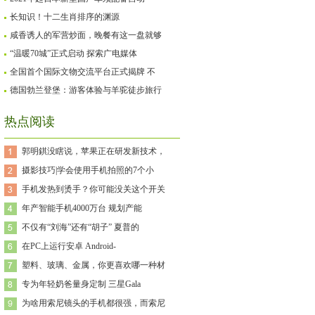
长知识！十二生肖排序的渊源
咸香诱人的军营炒面，晚餐有这一盘就够
“温暖70城”正式启动 探索广电媒体
全国首个国际文物交流平台正式揭牌 不
德国勃兰登堡：游客体验与羊驼徒步旅行
热点阅读
郭明錤没瞎说，苹果正在研发新技术，
摄影技巧|学会使用手机拍照的7个小
手机发热到烫手？你可能没关这个开关
年产智能手机4000万台 规划产能
不仅有“刘海”还有“胡子” 夏普的
在PC上运行安卓 Android-
塑料、玻璃、金属，你更喜欢哪一种材
专为年轻奶爸量身定制 三星Gala
为啥用索尼镜头的手机都很强，而索尼