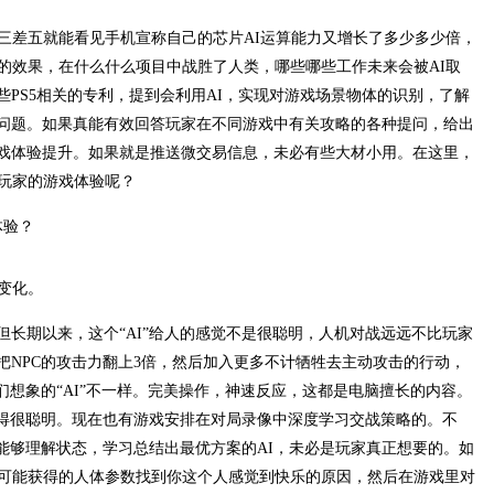
隔三差五就能看见手机宣称自己的芯片AI运算能力又增长了多少多少倍，
真的效果，在什么什么项目中战胜了人类，哪些哪些工作未来会被AI取
PS5相关的专利，提到会利用AI，实现对游戏场景物体的识别，了解
问题。如果真能有效回答玩家在不同游戏中有关攻略的各种提问，给出
戏体验提升。如果就是推送微交易信息，未必有些大材小用。在这里，
升玩家的游戏体验呢？
变化。
，但长期以来，这个“AI”给人的感觉不是很聪明，人机对战远远不比玩家
把NPC的攻击力翻上3倍，然后加入更多不计牺牲去主动攻击的行动，
们想象的“AI”不一样。完美操作，神速反应，这都是电脑擅长的内容。
显得很聪明。现在也有游戏安排在对局录像中深度学习交战策略的。不
能够理解状态，学习总结出最优方案的AI，未必是玩家真正想要的。如
些可能获得的人体参数找到你这个人感觉到快乐的原因，然后在游戏里对