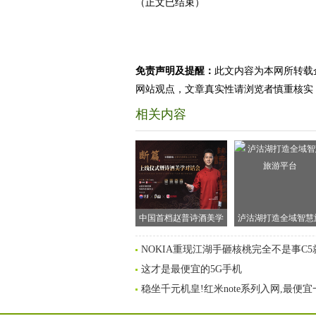
（正文已结束）
免责声明及提醒：
此文内容为本网所转载
网站观点，文章真实性请浏览者慎重核实
相关内容
中国首档赵普诗酒美学
泸沽湖打造全域智慧
文化节目《断篇》硬核
游平台
NOKIA重现江湖手砸核桃完全不是事C
启动
这才是最便宜的5G手机
稳坐千元机皇!红米note系列入网,最便