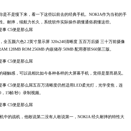
你是不是慢下来，看一下这些以前去的经典手机。NOKIA作为当初的手
性。耐摔，续航力长久，系统软件实际操作易懂通俗易懂这些。
 ，全五颜六色2.2英寸显示屏 320x240清晰度 五百万后摄 三十万前摄像
AM:128MB ROM:256MB 内嵌储存:50MB 配用赛班S60第三版。
的碰触感，可以说相比如今各种各样的大屏幕手机，觉得是显而易见。
五百万清晰度仍然适用LED柔光灯，光学变焦，连
80，15帧/秒）录制视频。
手机中的战机，他敢说第二没有人敢说第一，NOKIA 经久耐摔的特性大