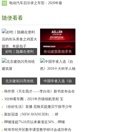
电动汽车启示录之车型：2020年最
随便看看
好吃丨隐藏在便利
推动建筑装饰零售
北京建筑闪亮传统
中国学者入选《自
韩作荣《天生我才——李白传》新书发布会在
3分钟看车圈：2021年升级续航里程 宝
《你好生活》首播 尼格买提撒贝宁探寻少年
新款冠道（NEW AVANCIER）：肆
呷哺涨超7%10月以来暴涨近50%，呷哺
蚌埠市经开区数学课堂教学研讨会成功举办