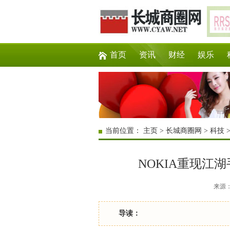
首页
资讯
财经
娱乐
当前位置：
主页
>
长城商圈网
>
科技
NOKIA重现江
来源：互
导读：