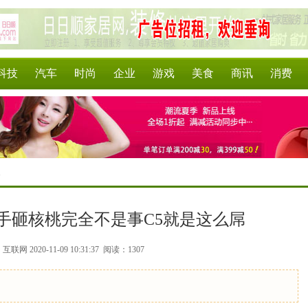
科技
汽车
时尚
企业
游戏
美食
商讯
消费
>
湖手砸核桃完全不是事C5就是这么屌
联网 2020-11-09 10:31:37
阅读：1307