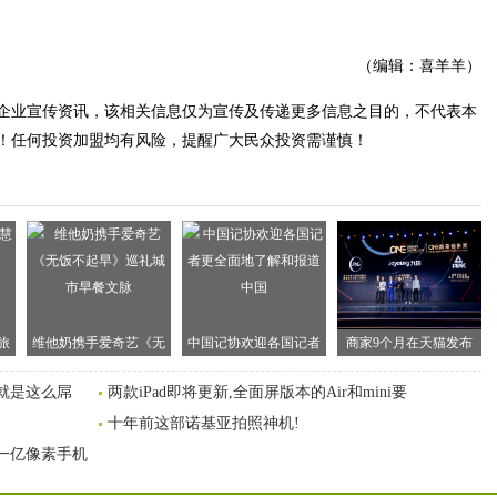
（编辑：喜羊羊）
企业宣传资讯，该相关信息仅为宣传及传递更多信息之目的，不代表本
！任何投资加盟均有风险，提醒广大民众投资需谨慎！
旅
维他奶携手爱奇艺《无
中国记协欢迎各国记者
商家9个月在天猫发布
饭不起早》巡礼城市早
更全面地了解和报道中
9000万款新品 新品促增
5就是这么屌
两款iPad即将更新,全面屏版本的Air和mini要
餐文脉
国
长成全球企业共识
十年前这部诺基亚拍照神机!
宜一亿像素手机