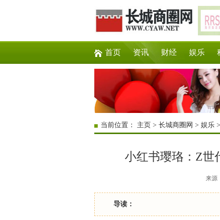
首页
资讯
财经
娱乐
当前位置：
主页
>
长城商圈网
>
娱乐
小红书璎珞：Z世
来源：互
导读：