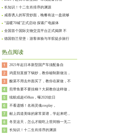
长知识！十二生肖排序的渊源
咸香诱人的军营炒面，晚餐有这一盘就够
“温暖70城”正式启动 探索广电媒体
全国首个国际文物交流平台正式揭牌 不
德国勃兰登堡：游客体验与羊驼徒步旅行
热点阅读
2021年起日本新型国产车须配备自
鸡蛋别直接下锅炒，教你秘制新做法，
酸菜不用去外面买了，教你在家做，不
煎带鱼要不要挂糊？大厨教你这样做，
续航或超458km，曝2020款日
不看遗憾！名画灵魂cosplay，
献上四道美味的家常菜谱，学起来吧，
冬至这天，怎么才能吃上世间独一无二
长知识！十二生肖排序的渊源