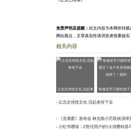
免责声明及提醒：
此文内容为本网所转载
网站观点，文章真实性请浏览者慎重核实
相关内容
让北京传统文化 活起来
每逢佳节只能吃饺子
传下去
过？这个冬至得换换
让北京传统文化 活起来传下去
样了丨福利
《充满爱》发布会 林允陈小艺联袂演绎
小红书璎珞：Z世代用户的5大消费特质