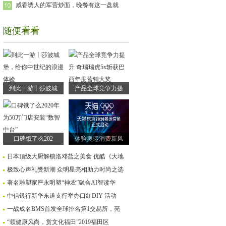
咸香诱人的军营炒面，晚餐有这一盘就
随便看看
到此一游丨莎波城
产品全球竞争力提
口碑饿了么202
体验奥运消费新风
日本顶级大厨解锁洛邓盐之美食 优酷《大地
极致心声礼赞新潮 众明星亮相助力时尚之选
著名雕塑家严永明塑“神农”融合AI智读华
中信银行新华东道支行举办口红DIY 活动
一战成名BMS首发全球排名第1交易所，亮
“领健康风尚，赏文化福田”2019福田区