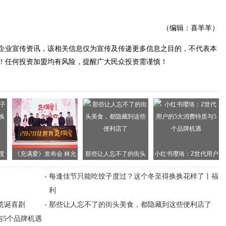
（编辑：喜羊羊）
企业宣传资讯，该相关信息仅为宣传及传递更多信息之目的，不代表本
！任何投资加盟均有风险，提醒广大民众投资需谨慎！
度
《充满爱》发布会 林允
那些让人忘不了的街头
小红书璎珞：Z世代用户
花
陈小艺联袂演绎荒诞喜
美食，都隐藏到这些便
的5大消费特质与5个品
每逢佳节只能吃饺子度过？这个冬至得换换花样了丨福
剧
利店了
牌机遇
利
荒诞喜剧
那些让人忘不了的街头美食，都隐藏到这些便利店了
与5个品牌机遇