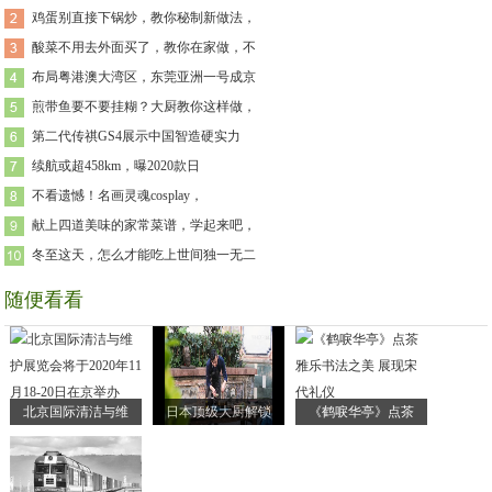
鸡蛋别直接下锅炒，教你秘制新做法，
酸菜不用去外面买了，教你在家做，不
布局粤港澳大湾区，东莞亚洲一号成京
煎带鱼要不要挂糊？大厨教你这样做，
第二代传祺GS4展示中国智造硬实力
续航或超458km，曝2020款日
不看遗憾！名画灵魂cosplay，
献上四道美味的家常菜谱，学起来吧，
冬至这天，怎么才能吃上世间独一无二
随便看看
北京国际清洁与维
日本顶级大厨解锁
《鹤唳华亭》点茶