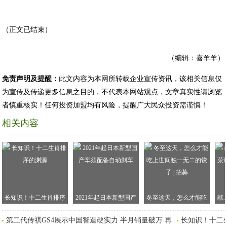
（正文已结束）
（编辑：喜羊羊）
免责声明及提醒：
此文内容为本网所转载企业宣传资讯，该相关信息仅
为宣传及传递更多信息之目的，不代表本网站观点，文章真实性请浏览
者慎重核实！任何投资加盟均有风险，提醒广大民众投资需谨慎！
相关内容
长知识！十二生肖排序
2021年起日本新型国产
冬至这天，怎么才能吃
献
的渊源
车须配备自动刹车
上世间独一无二的饺子 |
谱
第二代传祺GS4展示中国智造硬实力 半月销量破万 再
长知识！十二
招募