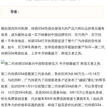
导读：
顺应国内SUV热潮，传祺GS4凭借自身强大的产品力和出众的售后服务
体系，成为最快达成一百万销量的中国品牌SUV。百万用户，百万信
赖！不夸张地说，传祺GS4打开的局面促进了整个广汽传祺的良性发
展。如今，百万神车再换代，全球首搭微信车载版的量产SUV—第二代
传祺GS4再踏征途，上市半月销量破万，再现王者之风。
第二代传祺GS4搭载第三代发动机，售价区间为8.98万元—15.18万
元。与此同时，广汽传祺为了回馈新老客户还发布了"越级7重礼"的尊享
政策：在2020年1月31日前预订第二代传祺GS4的客户，可以享受0首
付、10万贷3年0利息、至高5000元置换补贴、5年15万公里超长质保、
终生免费基础流量、代步服务和5年免费道路救援七重购车礼！如此具
有竞争力的价格和实惠的政策，铸就了超高质价比的第二代传祺GS4，