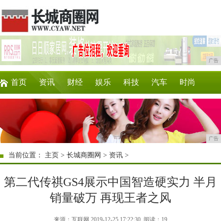
广告
首页
资讯
财经
娱乐
科技
汽车
时尚
企业
游戏
美食
商讯
消费
购物
广告
当前位置：
主页
>
长城商圈网
>
资讯
>
第二代传祺GS4展示中国智造硬实力 半月
销量破万 再现王者之风
来源：互联网 2019-12-25 17:22:30
阅读：19