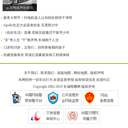
火车鸣笛声吹响东
家务大帮手！扫地机器人让你轻松获得干净明
Apollo生态大会迎来好友 百度助力中
《你好生活》首播 尼格买提撒贝宁探寻少年
“京”奇人生 “千”炮齐鸣 长城炮千人交
12岁到18岁，父母们，别和青春期的孩子
给建筑换新衣 荣成亿居豪庭装饰工程墙体材
关于我们
-
联系我们
-
老版地图
-
网站地图
-
版权声明
本网拒绝一切非法行为 欢迎监督举报 如有错误信息 欢迎纠正
Copyright 2002-2019
长城商圈网
版权所有