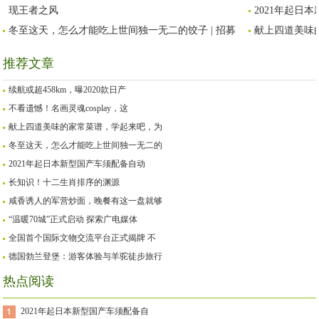
现王者之风
2021年起日
冬至这天，怎么才能吃上世间独一无二的饺子 | 招募
献上四道美味
推荐文章
续航或超458km，曝2020款日产
不看遗憾！名画灵魂cosplay，这
献上四道美味的家常菜谱，学起来吧，为
冬至这天，怎么才能吃上世间独一无二的
2021年起日本新型国产车须配备自动
长知识！十二生肖排序的渊源
咸香诱人的军营炒面，晚餐有这一盘就够
“温暖70城”正式启动 探索广电媒体
全国首个国际文物交流平台正式揭牌 不
德国勃兰登堡：游客体验与羊驼徒步旅行
热点阅读
2021年起日本新型国产车须配备自