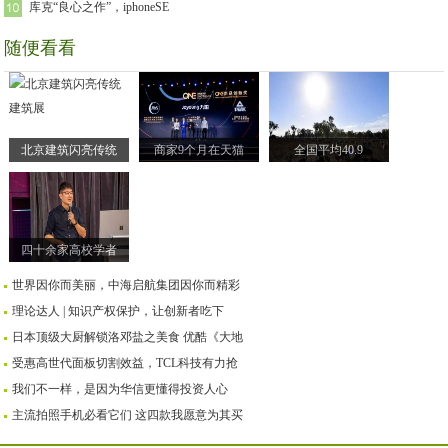
库克“良心之作”，iphoneSE
随便看看
北京建筑闪亮传统
商家9个月在天猫
全国平均40.9
四十余家高校学者
世界因你而美丽，中海启航集团因你而精彩
理论达人 | 知识产权保护，让创新者吃下
日本顶级大厨解锁洛邓盐之美食 优酷《大地
受惠高世代面板切割效益，TCL科技有力抢
我们不一样，是因为华信更懂得投资人心
主流拍照手机必看它们 这四款我愿意为其买