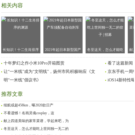
相关内容
长知识！十二生肖排序
2021年起日本新型国产
冬至这天，怎么才能吃
献
的渊源
车须配备自动刹车
上世间独一无二的饺子 |
谱
十年梦幻之作小米10Pro开箱图赏
看了这篇新闻，
招募
让“一米线”成为“文明线”，扬州市民积极响应《文
京东手机一周销
明“一米线”倡议书》
iOS14新特
推荐文章
续航或超458km，曝2020款日产
不看遗憾！名画灵魂cosplay，这
献上四道美味的家常菜谱，学起来吧，为
冬至这天，怎么才能吃上世间独一无二的