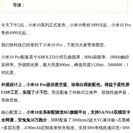
导读：
今天下午2点，小米10系列正式发布，小米10售价3999元起，小米10 Pro
售价4999元起。
我们快科技已经拿到了小米10 Pro，下面为大家带来图赏。
小米10 Pro配备英寸AMOLED小挖孔曲面屏，90Hz刷新率、180Hz触控
采样率。升级阳光屏，最大亮度800nit，峰值亮度1120nit，5000000：1
对比度。
外观设计上，小米10 Pro提供星空蓝、珍珠白两款配色。得益于柔性屏
COP工艺，实现了小下巴
。而且配备了对称式立体声、双线性扬声器，
等效音效。
核心配置上，
小米10全系标配骁龙865旗舰平台，支持SA/NSA双模双卡
全网通，安兔兔58万跑分
，同时配备了3000mm2超大VC液冷板+石墨烯
+多层石墨，4780mAh定制条形快充电池，支持30W有线疾速闪充+30W