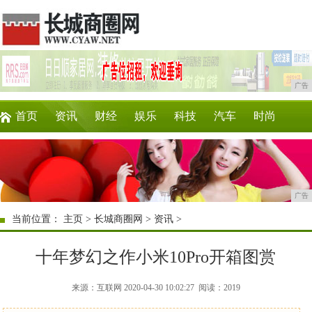
广告
首页
资讯
财经
娱乐
科技
汽车
时尚
企业
游戏
美食
商讯
消费
购物
广告
当前位置：
主页
>
长城商圈网
>
资讯
>
十年梦幻之作小米10Pro开箱图赏
来源：互联网 2020-04-30 10:02:27
阅读：2019