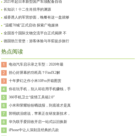
2021年起日本新型国产车须配备自动
长知识！十二生肖排序的渊源
咸香诱人的军营炒面，晚餐有这一盘就够
“温暖70城”正式启动 探索广电媒体
全国首个国际文物交流平台正式揭牌 不
德国勃兰登堡：游客体验与羊驼徒步旅行
热点阅读
电动汽车启示录之车型：2020年最
担心好屏幕的功耗高？FindX2解
十年梦幻之作小米10Pro开箱图赏
你在玩手机，别人却在用手机赚钱，手
360手机卫士“疫情工具箱2.0”
小米和荣耀纷纷晒战报，到底谁才是真
郭明錤没瞎说，苹果正在研发新技术，
华为联手爱回收开启一站式以旧换新
iPhone中让人深刻且经典的几款