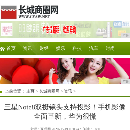
广告
首页
资讯
财经
娱乐
科技
汽车
时尚
企业
游戏
美食
商讯
消费
购物
广告
当前位置：
主页
>
长城商圈网
>
资讯
>
三星Note8双摄镜头支持投影！手机影像
全面革新，华为很慌
来源：互联网 2020-06-19 10:03:47
阅读：1830