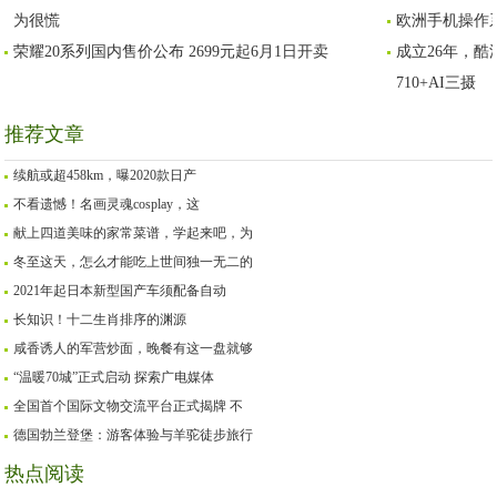
为很慌
欧洲手机操作
荣耀20系列国内售价公布 2699元起6月1日开卖
成立26年，酷派
710+AI三摄
推荐文章
续航或超458km，曝2020款日产
不看遗憾！名画灵魂cosplay，这
献上四道美味的家常菜谱，学起来吧，为
冬至这天，怎么才能吃上世间独一无二的
2021年起日本新型国产车须配备自动
长知识！十二生肖排序的渊源
咸香诱人的军营炒面，晚餐有这一盘就够
“温暖70城”正式启动 探索广电媒体
全国首个国际文物交流平台正式揭牌 不
德国勃兰登堡：游客体验与羊驼徒步旅行
热点阅读