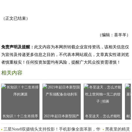
（正文已结束）
（编辑：喜羊羊）
免责声明及提醒：
此文内容为本网所转载企业宣传资讯，该相关信息仅
为宣传及传递更多信息之目的，不代表本网站观点，文章真实性请浏览
者慎重核实！任何投资加盟均有风险，提醒广大民众投资需谨慎！
相关内容
长知识！十二生肖排序
2021年起日本新型国产
冬至这天，怎么才能吃
献
的渊源
车须配备自动刹车
上世间独一无二的饺子 |
谱
三星Note8双摄镜头支持投影！手机影像全面革新，华
黑夜里的精灵，R
招募