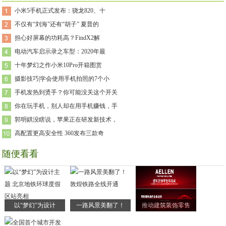
小米5手机正式发布：骁龙820、十
不仅有“刘海”还有“胡子” 夏普的
担心好屏幕的功耗高？FindX2解
电动汽车启示录之车型：2020年最
十年梦幻之作小米10Pro开箱图赏
摄影技巧|学会使用手机拍照的7个小
手机发热到烫手？你可能没关这个开关
你在玩手机，别人却在用手机赚钱，手
郭明錤没瞎说，苹果正在研发新技术，
高配置更高安全性 360发布三款奇
随便看看
以“梦幻”为设计
一路风景美翻了！
推动建筑装饰零售