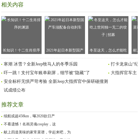
相关内容
长知识！十二生肖排序
2021年起日本新型国产
冬至这天，怎么才能吃
献
的渊源
车须配备自动刹车
上世间独一无二的饺子 |
谱
寒潮 冰雪？全新Jeep牧马人的冬季乐园
打卡龙泉山“
招募
吓一跳！支付宝年账单刷屏，细节被“隐藏”了
大指挥官车主
安全标杆无惧严苛考验 全新Jeep大指挥官中保研碰撞测
试成绩公布
推荐文章
续航或超458km，曝2020款日产
不看遗憾！名画灵魂cosplay，这
献上四道美味的家常菜谱，学起来吧，为