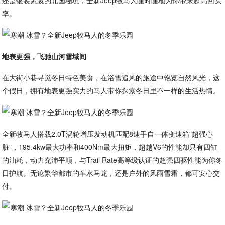
还是银装素裹的北国秘境，全新Jeep牧马人随时随地为你带来超高回头
率。
地表更强，飞驰山河雪域间
在大街小巷寻觅冬日特色美食，在浴雪追风的旅途中饱览自然风光，这
个假日，拥有地表更强实力的马人带你探索冬日里不一样的生活热情。
全新牧马人搭载2.0T涡轮增压发动机匹配8速手自一体变速箱"超强心
脏"，195.4kw最大功率和400Nm最大扭矩，超越V6的性能却只有四缸
的油耗，动力充沛平顺，与Trail Rate高等级认证的超强四驱性能为你冬
日护航。无论繁华都市的车水马龙，还是户外的风雨雪霜，都可安心交
付。