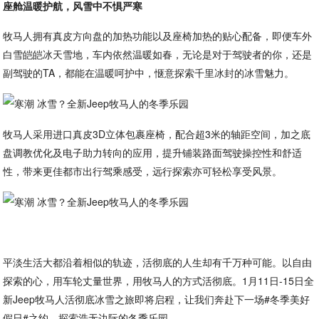
座舱温暖护航，风雪中不惧严寒
牧马人拥有真皮方向盘的加热功能以及座椅加热的贴心配备，即便车外
白雪皑皑冰天雪地，车内依然温暖如春，无论是对于驾驶者的你，还是
副驾驶的TA，都能在温暖呵护中，惬意探索千里冰封的冰雪魅力。
牧马人采用进口真皮3D立体包裹座椅，配合超3米的轴距空间，加之底
盘调教优化及电子助力转向的应用，提升铺装路面驾驶操控性和舒适
性，带来更佳都市出行驾乘感受，远行探索亦可轻松享受风景。
平淡生活大都沿着相似的轨迹，活彻底的人生却有千万种可能。以自由
探索的心，用车轮丈量世界，用牧马人的方式活彻底。1月11日-15日全
新Jeep牧马人活彻底冰雪之旅即将启程，让我们奔赴下一场#冬季美好
假日#之约，探索浩无边际的冬季乐园。