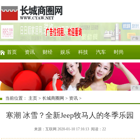
广告
首页
资讯
财经
娱乐
科技
汽车
时尚
企业
游戏
美食
商讯
消费
购物
广告
当前位置：
主页
>
长城商圈网
>
资讯
>
寒潮 冰雪？全新Jeep牧马人的冬季乐园
来源：互联网 2020-01-10 17:16:13
阅读：22