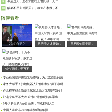
冬至这天，怎么才能吃上世间独一无二
酸菜不用去外面买了，教你在家做，不
随便看看
2019“心灵之
从培养人才开始，
世界因你而美丽，
炒包菜时，千万不
专业检测室开进新发地市场，为北京百姓的蔬
家务大帮手！扫地机器人让你轻松获得干净明
你觉得哪些食物是尝试过之后才发现好吃的？
让这个冬天不太冷 哈弗F7带你玩转冬季出
0月供购全新Jeep自由侠，与成都潮人C
中国人寿发布2019年寿险理赔年报