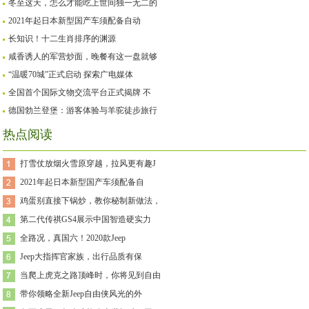
冬至这天，怎么才能吃上世间独一无二的
2021年起日本新型国产车须配备自动
长知识！十二生肖排序的渊源
咸香诱人的军营炒面，晚餐有这一盘就够
“温暖70城”正式启动 探索广电媒体
全国首个国际文物交流平台正式揭牌 不
德国勃兰登堡：游客体验与羊驼徒步旅行
热点阅读
打雪仗放烟火雪原穿越，拉风更有趣J
2021年起日本新型国产车须配备自
鸡蛋别直接下锅炒，教你秘制新做法，
第二代传祺GS4展示中国智造硬实力
全路况，真国六！2020款Jeep
Jeep大指挥官家族，出行品质有保
当爬上虎克之路顶峰时，你将见到自由
带你领略全新Jeep自由侠风光的外