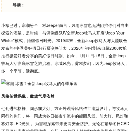
导读：
小寒已过，寒潮纷至，对Jeeper而言，风雨冰雪也无法阻挡你们对自由
探索的渴望，是时候，与偶像级SUV全新Jeep牧马人开启"Jeep Your
Winter"模式，驰骋假日时光。2019年末，全新Jeep牧马人与大疆联合
发布的#冬季美好假日#行摄交换计划，2020年初收到来自超2300位航
拍行摄爱好者分享的美好假日时刻。如今，1月11日-15日，全新Jeep
牧马人活彻底冰雪之旅启程。冰城风光，雾凇梦幻，因为Jeep牧马人，
多一个季节，活彻底。
风格传世偶像，傲然气度依然
七孔进气格栅、圆形前大灯、方正外观等风格传世造型设计，与牧马人
同行的你们，将一同成为冬日都市车流中的靓丽风景。前大灯、尾灯和
雾灯等LED光源， 为雪域探索带来更高安全防护。无论在繁华冬日CBD