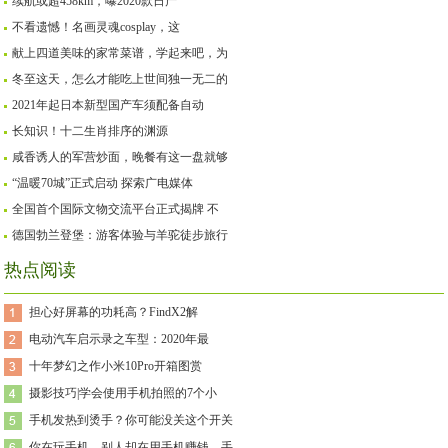
续航或超458km，曝2020款日产
不看遗憾！名画灵魂cosplay，这
献上四道美味的家常菜谱，学起来吧，为
冬至这天，怎么才能吃上世间独一无二的
2021年起日本新型国产车须配备自动
长知识！十二生肖排序的渊源
咸香诱人的军营炒面，晚餐有这一盘就够
“温暖70城”正式启动 探索广电媒体
全国首个国际文物交流平台正式揭牌 不
德国勃兰登堡：游客体验与羊驼徒步旅行
热点阅读
担心好屏幕的功耗高？FindX2解
电动汽车启示录之车型：2020年最
十年梦幻之作小米10Pro开箱图赏
摄影技巧|学会使用手机拍照的7个小
手机发热到烫手？你可能没关这个开关
你在玩手机，别人却在用手机赚钱，手