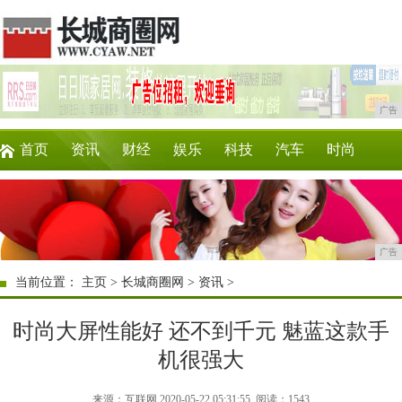
广告
首页
资讯
财经
娱乐
科技
汽车
时尚
企业
游戏
美食
商讯
消费
购物
广告
当前位置：
主页
>
长城商圈网
>
资讯
>
时尚大屏性能好 还不到千元 魅蓝这款手
机很强大
来源：互联网 2020-05-22 05:31:55
阅读：1543