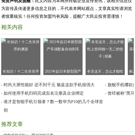
免责声明及提醒：
此文内容为本网所转载企业宣传资讯，该相关信息仅
为宣传及传递更多信息之目的，不代表本网站观点，文章真实性请浏览
者慎重核实！任何投资加盟均有风险，提醒广大民众投资需谨慎！
相关内容
长知识！十二生肖排序
2021年起日本新型国产
冬至这天，怎么才能吃
献
的渊源
车须配备自动刹车
上世间独一无二的饺子 |
谱
时尚大屏性能好 还不到千元 魅蓝这款手机很强大
旗舰手机哪款
招募
如何使用手机扫码完成实名注册及企业绑定
曾经被称“黑
谁才是智能手机引领者？数一数华为P10的几个全球首
创
推荐文章