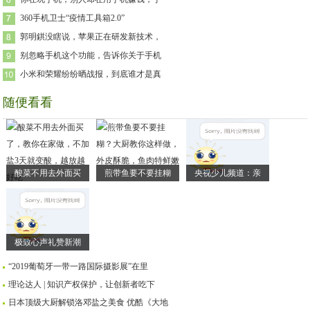
360手机卫士“疫情工具箱2.0”
郭明錤没瞎说，苹果正在研发新技术，
别忽略手机这个功能，告诉你关于手机
小米和荣耀纷纷晒战报，到底谁才是真
随便看看
酸菜不用去外面买
煎带鱼要不要挂糊
央视少儿频道：亲
极致心声礼赞新潮
“2019葡萄牙一带一路国际摄影展”在里
理论达人 | 知识产权保护，让创新者吃下
日本顶级大厨解锁洛邓盐之美食 优酷《大地