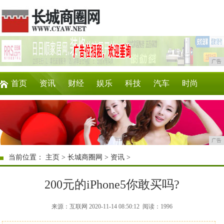
广告
首页
资讯
财经
娱乐
科技
汽车
时尚
企业
游戏
美食
商讯
消费
购物
广告
当前位置：
主页
>
长城商圈网
>
资讯
>
200元的iPhone5你敢买吗?
来源：互联网 2020-11-14 08:50:12
阅读：1996