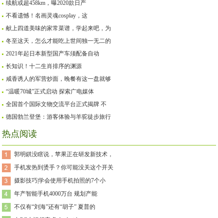
续航或超458km，曝2020款日产
不看遗憾！名画灵魂cosplay，这
献上四道美味的家常菜谱，学起来吧，为
冬至这天，怎么才能吃上世间独一无二的
2021年起日本新型国产车须配备自动
长知识！十二生肖排序的渊源
咸香诱人的军营炒面，晚餐有这一盘就够
“温暖70城”正式启动 探索广电媒体
全国首个国际文物交流平台正式揭牌 不
德国勃兰登堡：游客体验与羊驼徒步旅行
热点阅读
郭明錤没瞎说，苹果正在研发新技术，
手机发热到烫手？你可能没关这个开关
摄影技巧|学会使用手机拍照的7个小
年产智能手机4000万台 规划产能
不仅有“刘海”还有“胡子” 夏普的