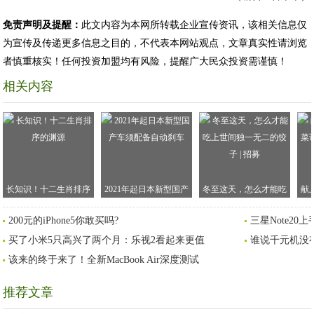
免责声明及提醒：
此文内容为本网所转载企业宣传资讯，该相关信息仅
为宣传及传递更多信息之目的，不代表本网站观点，文章真实性请浏览
者慎重核实！任何投资加盟均有风险，提醒广大民众投资需谨慎！
相关内容
长知识！十二生肖排序
2021年起日本新型国产
冬至这天，怎么才能吃
献
的渊源
车须配备自动刹车
上世间独一无二的饺子 |
谱
200元的iPhone5你敢买吗?
三星Note2
招募
买了小米5只高兴了两个月：乐视2看起来更值
谁说千元机没有
该来的终于来了！全新MacBook Air深度测试
推荐文章