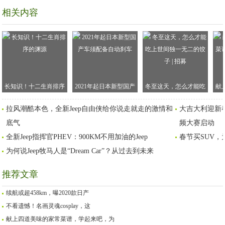
相关内容
长知识！十二生肖排序
2021年起日本新型国产
冬至这天，怎么才能吃
献
的渊源
车须配备自动刹车
上世间独一无二的饺子 |
谱
拉风潮酷本色，全新Jeep自由侠给你说走就走的激情和
大吉大利迎新春
招募
底气
频大赛启动
全新Jeep指挥官PHEV：900KM不用加油的Jeep
春节买SUV，为
为何说Jeep牧马人是“Dream Car”？从过去到未来
推荐文章
续航或超458km，曝2020款日产
不看遗憾！名画灵魂cosplay，这
献上四道美味的家常菜谱，学起来吧，为