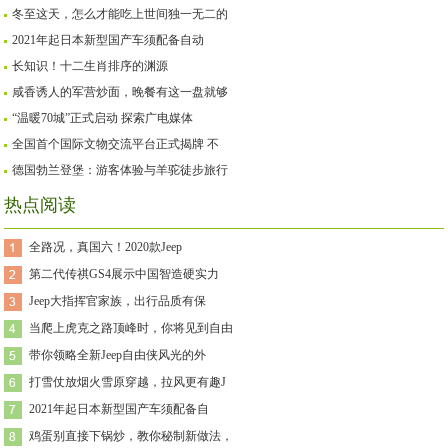
冬至这天，怎么才能吃上世间独一无二的
2021年起日本新型国产车须配备自动
长知识！十二生肖排序的渊源
咸香诱人的军营炒面，晚餐有这一盘就够
“温暖70城”正式启动 探索广电媒体
全国首个国际文物交流平台正式揭牌 不
德国勃兰登堡：游客体验与羊驼徒步旅行
热点阅读
全路况，真国六！2020款Jeep
第二代传祺GS4展示中国智造硬实力
Jeep大指挥官家族，出行品质有保
当爬上虎克之路顶峰时，你将见到自由
带你领略全新Jeep自由侠风光的外
打雪仗放烟火雪原穿越，拉风更有趣J
2021年起日本新型国产车须配备自
鸡蛋别直接下锅炒，教你秘制新做法，