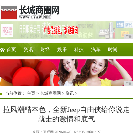
广告
首页
资讯
财经
娱乐
科技
汽车
时尚
企业
游戏
美食
商讯
消费
购物
广告
当前位置：
主页
>
长城商圈网
>
资讯
>
拉风潮酷本色，全新Jeep自由侠给你说走
就走的激情和底气
来源：互联网 2020-01-20 16:52:35
阅读：27