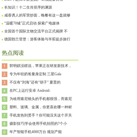
长知识！十二生肖排序的渊源
咸香诱人的军营炒面，晚餐有这一盘就够
“温暖70城”正式启动 探索广电媒体
全国首个国际文物交流平台正式揭牌 不
德国勃兰登堡：游客体验与羊驼徒步旅行
热点阅读
郭明錤没瞎说，苹果正在研发新技术，
专为年轻奶爸量身定制 三星Gala
不仅有“刘海”还有“胡子” 夏普的
在PC上运行安卓 Android-
为啥用索尼镜头的手机都很强，而索尼
塑料、玻璃、金属，你更喜欢哪一种材
手机发热到烫手？你可能没关这个开关
摄影技巧|学会使用手机拍照的7个小
年产智能手机4000万台 规划产能