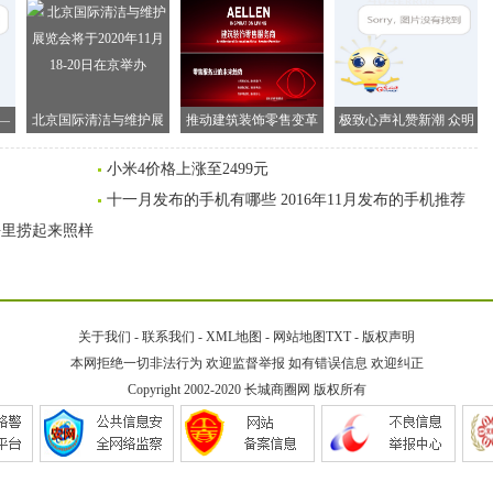
—
北京国际清洁与维护展
推动建筑装饰零售变革
极致心声礼赞新潮 众明
在
览会将于2020年11月18-
AELLEN价值网络引热议
星亮相助力时尚之选
小米4价格上涨至2499元
20日在京举办
十一月发布的手机有哪些 2016年11月发布的手机推荐
海里捞起来照样
关于我们
-
联系我们
-
XML地图
-
网站地图
TXT
-
版权声明
本网拒绝一切非法行为 欢迎监督举报 如有错误信息 欢迎纠正
Copyright 2002-2020
长城商圈网
版权所有