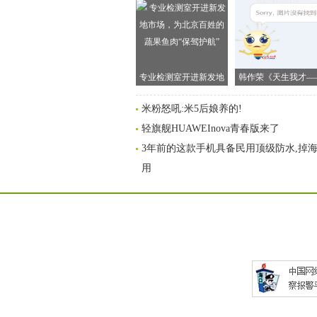
专业检测室开进新发地
韩作荣《天生我才—
市场，为北京百姓的蔬
李白传》新书发布会
米粉怒吼:米5后娘养的!
果鱼肉“保驾护航”
京举行
轻旗舰HUAWEInova青春版来了
3年前的这款手机具备民用顶级防水,掉
用