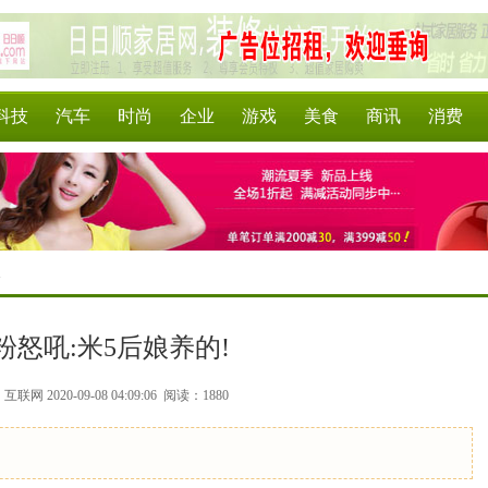
科技
汽车
时尚
企业
游戏
美食
商讯
消费
>
粉怒吼:米5后娘养的!
联网 2020-09-08 04:09:06
阅读：1880