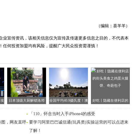
（编辑：喜羊羊）
企业宣传资讯，该相关信息仅为宣传及传递更多信息之目的，不代表本
！任何投资加盟均有风险，提醒广大民众投资需谨慎！
好友
日本顶级大厨解锁洛邓
全国平均40.9摄氏度！澳
好吃丨隐藏在便利店的
一
盐之美食 优酷《大地私
大利亚经历有记录以来
街头美食之鸡蛋火腿
「110」怀念当时入手iPhone4的感受
宴》展示精致美食大宴
最热的一天
饼、奇葩包子
传图，网友直呼
要学习阿里巴巴诚信通(玩具类)实操运营的可以点进来
了解！