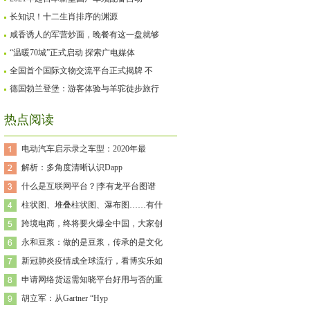
长知识！十二生肖排序的渊源
咸香诱人的军营炒面，晚餐有这一盘就够
“温暖70城”正式启动 探索广电媒体
全国首个国际文物交流平台正式揭牌 不
德国勃兰登堡：游客体验与羊驼徒步旅行
热点阅读
电动汽车启示录之车型：2020年最
解析：多角度清晰认识Dapp
什么是互联网平台？|李有龙平台图谱
柱状图、堆叠柱状图、瀑布图……有什
跨境电商，终将要火爆全中国，大家创
永和豆浆：做的是豆浆，传承的是文化
新冠肺炎疫情成全球流行，看博实乐如
申请网络货运需知晓平台好用与否的重
胡立军：从Gartner “Hyp