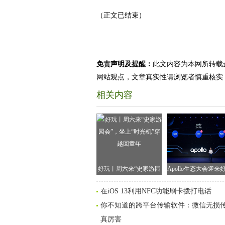
（正文已结束）
免责声明及提醒：
此文内容为本网所转载
网站观点，文章真实性请浏览者慎重核实
相关内容
好玩丨周六来“史家游园
Apollo生态大会迎来
会”，坐上“时光机”穿越
百度助力中国联通"
在iOS 13利用NFC功能刷卡拨打电话
回童年
镜"部署智能车联
你不知道的跨平台传输软件：微信无损
真厉害