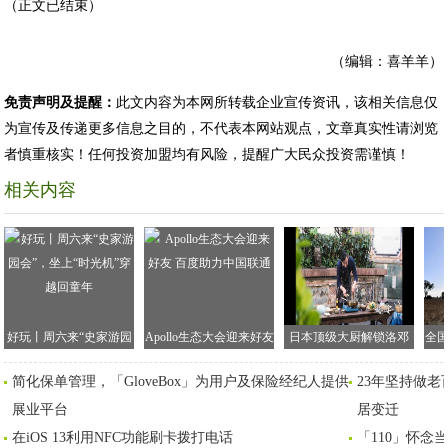
（正文已结束）
（编辑：喜羊羊）
免责声明及提醒：
此文内容为本网所转载企业宣传资讯，该相关信息仅
为宣传及传递更多信息之目的，不代表本网站观点，文章真实性请浏览
者慎重核实！任何投资加盟均有风险，提醒广大民众投资需谨慎！
相关内容
好玩丨周六来“史家游园
Apollo生态大会迎来好友
日本顶级大厨解锁洛邓
全国
会”，坐上“时光机”穿越
百度助力中国联通"一
盐之美食 优酷《大地私
大
简化保单管理，「GloveBox」为用户及保险经纪人提供
23年坚持做
回童年
镜"部署智能车联
宴》展示精致美食大宴
展业平台
居变迁
在iOS 13利用NFC功能刷卡拨打电话
「110」怀念当