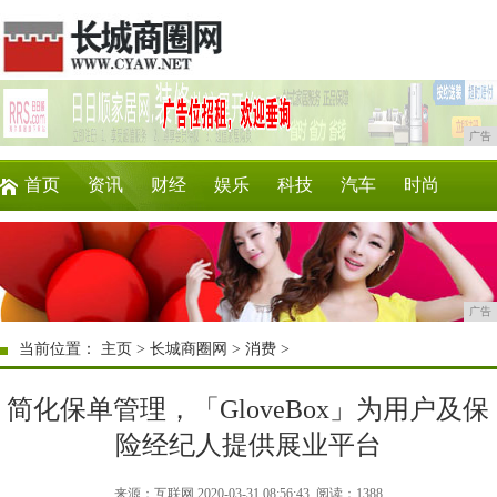
广告
首页
资讯
财经
娱乐
科技
汽车
时尚
企业
游戏
美食
商讯
消费
购物
广告
当前位置：
主页
>
长城商圈网
>
消费
>
简化保单管理，「GloveBox」为用户及保
险经纪人提供展业平台
来源：互联网 2020-03-31 08:56:43
阅读：1388