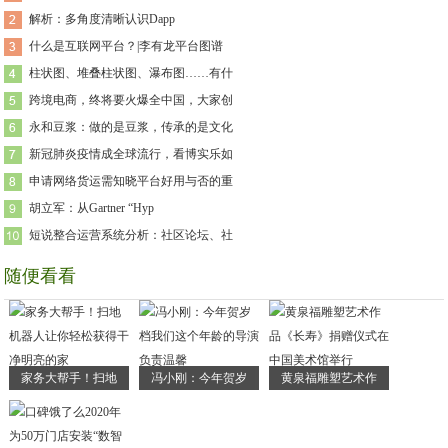
解析：多角度清晰认识Dapp
什么是互联网平台？|李有龙平台图谱
柱状图、堆叠柱状图、瀑布图……有什
跨境电商，终将要火爆全中国，大家创
永和豆浆：做的是豆浆，传承的是文化
新冠肺炎疫情成全球流行，看博实乐如
申请网络货运需知晓平台好用与否的重
胡立军：从Gartner “Hyp
短说整合运营系统分析：社区论坛、社
随便看看
家务大帮手！扫地
冯小刚：今年贺岁
黄泉福雕塑艺术作