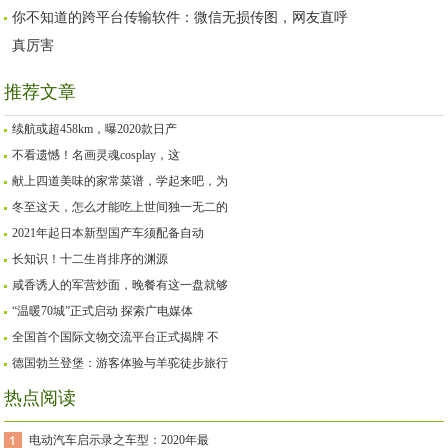
你不知道的跨平台传输软件：微信无损传图，网友直呼
真厉害
推荐文章
续航或超458km，曝2020款日产
不看遗憾！名画灵魂cosplay，这
献上四道美味的家常菜谱，学起来吧，为
冬至这天，怎么才能吃上世间独一无二的
2021年起日本新型国产车须配备自动
长知识！十二生肖排序的渊源
咸香诱人的军营炒面，晚餐有这一盘就够
“温暖70城”正式启动 探索广电媒体
全国首个国际文物交流平台正式揭牌 不
德国勃兰登堡：游客体验与羊驼徒步旅行
热点阅读
电动汽车启示录之车型：2020年最