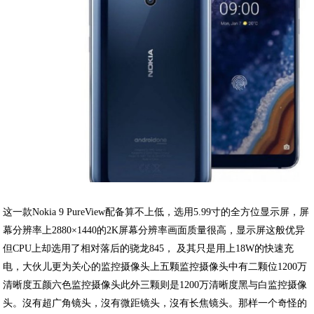
这一款Nokia 9 PureView配备算不上低，选用5.99寸的全方位显示屏，屏
幕分辨率上2880×1440的2K屏幕分辨率画面质量很高，显示屏这般优异
但CPU上却选用了相对落后的骁龙845， 及其只是用上18W的快速充
电，大伙儿更为关心的监控摄像头上五颗监控摄像头中有二颗位1200万
清晰度五颜六色监控摄像头此外三颗则是1200万清晰度黑与白监控摄像
头。沒有超广角镜头，沒有微距镜头，沒有长焦镜头。那样一个奇怪的