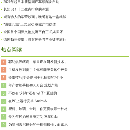
2021年起日本新型国产车须配备自动
长知识！十二生肖排序的渊源
咸香诱人的军营炒面，晚餐有这一盘就够
“温暖70城”正式启动 探索广电媒体
全国首个国际文物交流平台正式揭牌 不
德国勃兰登堡：游客体验与羊驼徒步旅行
热点阅读
郭明錤没瞎说，苹果正在研发新技术，
手机发热到烫手？你可能没关这个开关
摄影技巧|学会使用手机拍照的7个小
年产智能手机4000万台 规划产能
不仅有“刘海”还有“胡子” 夏普的
在PC上运行安卓 Android-
塑料、玻璃、金属，你更喜欢哪一种材
专为年轻奶爸量身定制 三星Gala
为啥用索尼镜头的手机都很强，而索尼