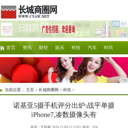
广告
首页
资讯
财经
娱乐
科技
汽车
时尚
企业
游戏
美食
商讯
消费
购物
广告
当前位置：
主页
>
长城商圈网
>
科技
>
诺基亚5摄手机评分出炉:战平单摄
iPhone7,凑数摄像头有
来源：互联网 2020-11-09 11:13:03
阅读：656