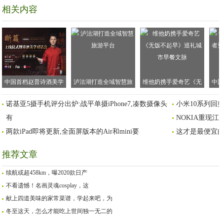
相关内容
中国首档赵普诗酒美学
泸沽湖打造全域智慧旅
维他奶携手爱奇艺《无
中
文化节目《断篇》硬核
游平台
饭不起早》巡礼城市早
更
诺基亚5摄手机评分出炉:战平单摄iPhone7,凑数摄像头
小米10系列回
启动
餐文脉
有
NOKIA重现
两款iPad即将更新,全面屏版本的Air和mini要
这才是最便宜
推荐文章
续航或超458km，曝2020款日产
不看遗憾！名画灵魂cosplay，这
献上四道美味的家常菜谱，学起来吧，为
冬至这天，怎么才能吃上世间独一无二的