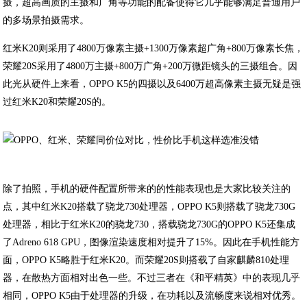
摄，超高画质的主摄和广角等功能的配备使得它几乎能够满足普通用户
的多场景拍摄需求。
红米K20则采用了4800万像素主摄+1300万像素超广角+800万像素长焦，
荣耀20S采用了4800万主摄+800万广角+200万微距镜头的三摄组合。因
此光从硬件上来看，OPPO K5的四摄以及6400万超高像素主摄无疑是强
过红米K20和荣耀20S的。
除了拍照，手机的硬件配置所带来的的性能表现也是大家比较关注的
点，其中红米K20搭载了骁龙730处理器，OPPO K5则搭载了骁龙730G
处理器，相比于红米K20的骁龙730，搭载骁龙730G的OPPO K5还集成
了Adreno 618 GPU，图像渲染速度相对提升了15%。因此在手机性能方
面，OPPO K5略胜于红米K20。而荣耀20S则搭载了自家麒麟810处理
器，在散热方面相对出色一些。不过三者在《和平精英》中的表现几乎
相同，OPPO K5由于处理器的升级，在功耗以及流畅度来说相对优秀。