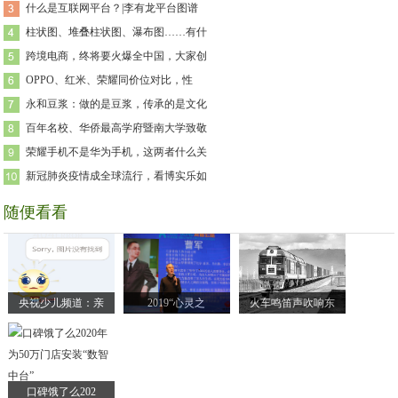
什么是互联网平台？|李有龙平台图谱
柱状图、堆叠柱状图、瀑布图……有什
跨境电商，终将要火爆全中国，大家创
OPPO、红米、荣耀同价位对比，性
永和豆浆：做的是豆浆，传承的是文化
百年名校、华侨最高学府暨南大学致敬
荣耀手机不是华为手机，这两者什么关
新冠肺炎疫情成全球流行，看博实乐如
随便看看
央视少儿频道：亲
2019“心灵之
火车鸣笛声吹响东
口碑饿了么202