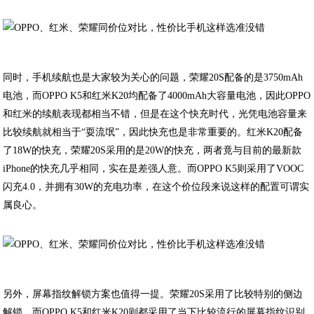
同时，手机续航也是大家较为关心的问题，荣耀20S配备的是3750mAh
电池，而OPPO K5和红米K20均配备了4000mAh大容量电池，因此OPPO
和红米的续航表现都相当不错，但是在这个快充时代，光凭电池容量来
比较续航就相当于“耍流氓”，因此快充也是非常重要的。红米K20配备
了18W的快充，荣耀20S采用的是20W的快充，两者竟与目前的最新款
iPhone的快充几乎相同，实在是差强人意。而OPPO K5则采用了VOOC
闪充4.0，并拥有30W的充电功率，在这个价位段来说这样的配置可谓实
属良心。
另外，屏幕指纹解锁方案也值得一提。荣耀20S采用了比较特别的侧边
解锁，而OPPO K5和红米K20则都采用了当下比较流行的屏幕指纹识别