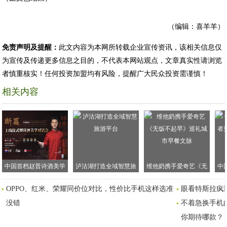
（编辑：喜羊羊）
免责声明及提醒：
此文内容为本网所转载企业宣传资讯，该相关信息仅
为宣传及传递更多信息之目的，不代表本网站观点，文章真实性请浏览
者慎重核实！任何投资加盟均有风险，提醒广大民众投资需谨慎！
相关内容
中国首档赵普诗酒美学
泸沽湖打造全域智慧旅
维他奶携手爱奇艺《无
中
文化节目《断篇》硬核
游平台
饭不起早》巡礼城市早
更
OPPO、红米、荣耀同价位对比，性价比手机这样选准
眼看特斯拉疯
启动
餐文脉
没错
不着急换手机
你期待哪款？