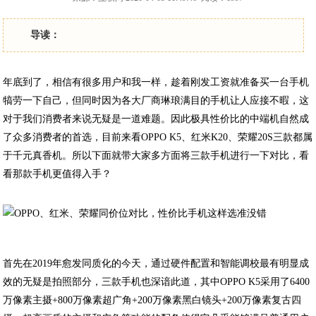
导读：
年底到了，相信有很多用户和我一样，趁着刚发工资就准备买一台手机
犒劳一下自己，但同时因为各大厂商琳琅满目的手机让人应接不暇，这
对于我们消费者来说无疑是一道难题。因此极具性价比的中端机自然成
了众多消费者的首选，目前来看OPPO K5、红米K20、荣耀20S三款都属
于千元真香机。所以下面就带大家多方面将三款手机进行一下对比，看
看那款手机更值得入手？
首先在2019年愈发同质化的今天，通过硬件配置和智能调校最有明显成
效的无疑是拍照部分，三款手机也深谙此道，其中OPPO K5采用了6400
万像素主摄+800万像素超广角+200万像素黑白镜头+200万像素复古四