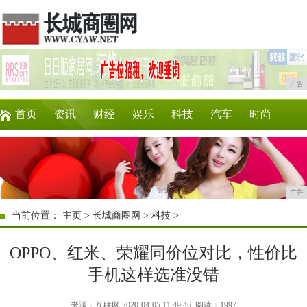
广告
首页
资讯
财经
娱乐
科技
汽车
时尚
企业
游戏
美食
商讯
消费
购物
广告
当前位置：
主页
>
长城商圈网
>
科技
>
OPPO、红米、荣耀同价位对比，性价比
手机这样选准没错
来源：互联网 2020-04-05 11:49:46
阅读：1997