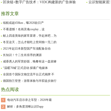
区块链+数字广告技术：VIDC构建新的广告体验
云识智能家居
推荐文章
续航或超458km，曝2020款日产
不看遗憾！名画灵魂cosplay，这
献上四道美味的家常菜谱，学起来吧，为
冬至这天，怎么才能吃上世间独一无二的
2021年起日本新型国产车须配备自动
长知识！十二生肖排序的渊源
咸香诱人的军营炒面，晚餐有这一盘就够
“温暖70城”正式启动 探索广电媒体
全国首个国际文物交流平台正式揭牌 不
德国勃兰登堡：游客体验与羊驼徒步旅行
热点阅读
电动汽车启示录之车型：2020年最
解析：多角度清晰认识Dapp