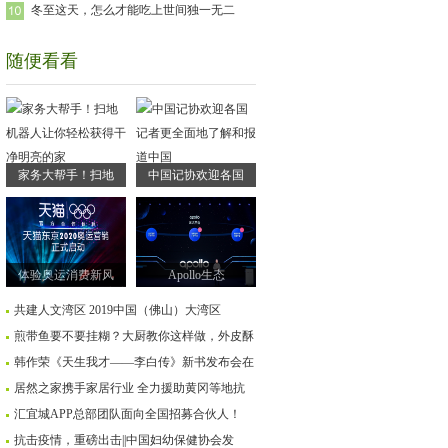
冬至这天，怎么才能吃上世间独一无二
随便看看
家务大帮手！扫地
中国记协欢迎各国
体验奥运消费新风
Apollo生态
共建人文湾区 2019中国（佛山）大湾区
煎带鱼要不要挂糊？大厨教你这样做，外皮酥
韩作荣《天生我才——李白传》新书发布会在
居然之家携手家居行业 全力援助黄冈等地抗
汇宜城APP总部团队面向全国招募合伙人！
抗击疫情，重磅出击||中国妇幼保健协会发