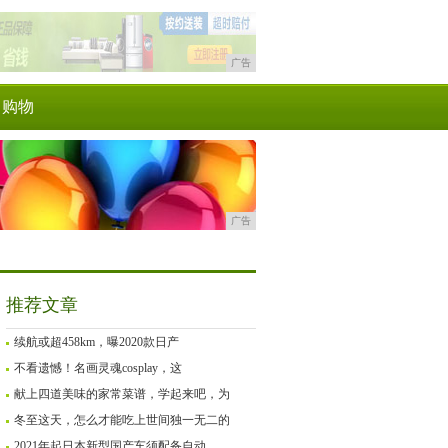
广告
购物
广告
推荐文章
续航或超458km，曝2020款日产
不看遗憾！名画灵魂cosplay，这
献上四道美味的家常菜谱，学起来吧，为
冬至这天，怎么才能吃上世间独一无二的
2021年起日本新型国产车须配备自动