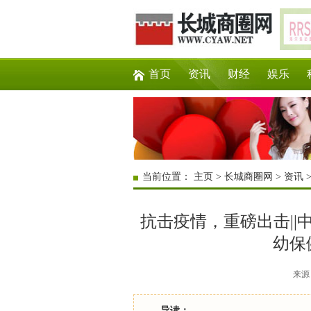
首页
资讯
财经
娱乐
当前位置：
主页
>
长城商圈网
>
资讯
抗击疫情，重磅出击||
幼保
来源：
导读：