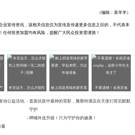
（编辑：喜羊羊）
企业宣传资讯，该相关信息仅为宣传及传递更多信息之目的，不代表本
！任何投资加盟均有风险，提醒广大民众投资需谨慎！
产
冬至这天，怎么才能吃
献上四道美味的家常菜
不看遗憾！名画灵魂
上世间独一无二的饺子 |
谱，学起来吧，为过年
cosplay，这群小学生太
发动公益活动,
直面抗疫中最帅的背影，雅斯特酒店在天使们背后默默
招募
做准备
有才了
守护
呷哺外送升级！只为守护你的健康！
考量