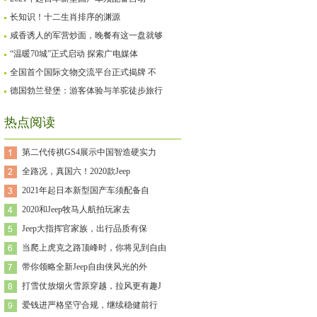
长知识！十二生肖排序的渊源
咸香诱人的军营炒面，晚餐有这一盘就够
“温暖70城”正式启动 探索广电媒体
全国首个国际文物交流平台正式揭牌 不
德国勃兰登堡：游客体验与羊驼徒步旅行
热点阅读
第二代传祺GS4展示中国智造硬实力
全路况，真国六！2020款Jeep
2021年起日本新型国产车须配备自
2020和Jeep牧马人航拍玩家去
Jeep大指挥官家族，出行品质有保
当爬上虎克之路顶峰时，你将见到自由
带你领略全新Jeep自由侠风光的外
打雪仗放烟火雪原穿越，拉风更有趣J
爱钱进严格坚守合规，继续稳健前行