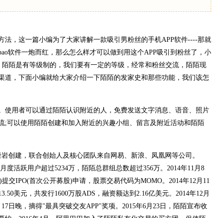
法，这一篇小编为了大家讲解一款吸引男粉丝的手机APP软件----那就
ao软件一炮而红，那么怎么样才可以做到用这个APP吸引到粉丝了，小
粉，陌陌是有等级制的，我们要有一定的等级，经常和粉丝交流，陌陌现
渠道，下面小编就给大家介绍一下陌陌的发家史和那些功能，我们该怎
。使用者可以通过陌陌认识附近的人，免费发送文字消息、语音、照片
流;可以使用陌陌创建和加入附近的兴趣小组、留言及附近活动和陌陌
辑唐岩创建，联合创始人及核心团队来自网易、新浪、凤凰网等公司。
，月度活跃用户超过5234万，陌陌总群组总数超过356万。2014年11月8
提交IPO(首次公开募股)申请，股票交易代码为MOMO。2014年12月11
0美元，共发行1600万股ADS，融资额达到2.16亿美元。2014年12月
17日晚，摘得"最具突破交友APP"奖项。2015年6月23日，陌陌宣布收