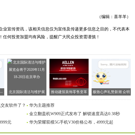
（编辑：喜羊羊）
企业宣传资讯，该相关信息仅为宣传及传递更多信息之目的，不代表本
！任何投资加盟均有风险，提醒广大民众投资需谨慎！
—
北京国际清洁与维护展
推动建筑装饰零售变革
极致心声礼赞新潮 众明
在
览会将于2020年11月18-
AELLEN价值网络引热议
星亮相助力时尚之选
么交友软件了？
华为主题推荐
20日在京举办
金立翻盖机W909正式发布了 解锁速度高达0.38秒
999元
华为荣耀双模5G手机V30价格公布，4999元起