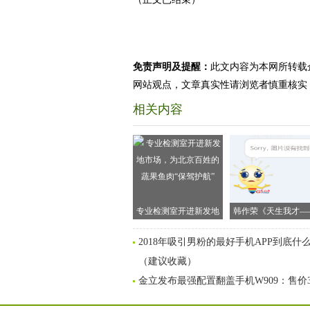
免责声明及提醒：
此文内容为本网所转载
网站观点，文章真实性请浏览者慎重核实
相关内容
专业检测室开进新发地
韩作荣《天生我才—
市场，为北京百姓的蔬
李白传》新书发布会
2018年吸引男粉的最好手机APP到底什
果鱼肉“保驾护航”
京举行
（建议收藏）
金立发布最强配置翻盖手机W909：售价3