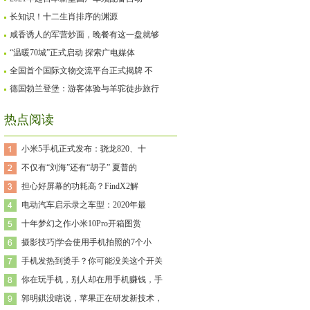
长知识！十二生肖排序的渊源
咸香诱人的军营炒面，晚餐有这一盘就够
“温暖70城”正式启动 探索广电媒体
全国首个国际文物交流平台正式揭牌 不
德国勃兰登堡：游客体验与羊驼徒步旅行
热点阅读
小米5手机正式发布：骁龙820、十
不仅有“刘海”还有“胡子” 夏普的
担心好屏幕的功耗高？FindX2解
电动汽车启示录之车型：2020年最
十年梦幻之作小米10Pro开箱图赏
摄影技巧|学会使用手机拍照的7个小
手机发热到烫手？你可能没关这个开关
你在玩手机，别人却在用手机赚钱，手
郭明錤没瞎说，苹果正在研发新技术，