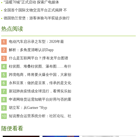
“温暖70城”正式启动 探索广电媒体
全国首个国际文物交流平台正式揭牌 不
德国勃兰登堡：游客体验与羊驼徒步旅行
热点阅读
电动汽车启示录之车型：2020年最
解析：多角度清晰认识Dapp
什么是互联网平台？|李有龙平台图谱
柱状图、堆叠柱状图、瀑布图……有什
跨境电商，终将要火爆全中国，大家创
永和豆浆：做的是豆浆，传承的是文化
新冠肺炎疫情成全球流行，看博实乐如
申请网络货运需知晓平台好用与否的重
胡立军：从Gartner “Hyp
短说整合运营系统分析：社区论坛、社
随便看看