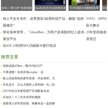
好玩丨周六来“史家游园
Apollo生态大会迎来好友
日本顶级大厨解锁洛邓
全国
会”，坐上“时光机”穿越
百度助力中国联通"一
盐之美食 优酷《大地私
大
情人节女生专栏：送男朋友5款黑科技产品，解除“选择
VIVO、OP
回童年
镜"部署智能车联
宴》展示精致美食大宴
困难症”
际大舞台
简化保单管理，「GloveBox」为用户及保险经纪人提供
23年坚持做
展业平台
居变迁
在iOS 13利用NFC功能刷卡拨打电话
推荐文章
续航或超458km，曝2020款日产
不看遗憾！名画灵魂cosplay，这
献上四道美味的家常菜谱，学起来吧，为
冬至这天，怎么才能吃上世间独一无二的
2021年起日本新型国产车须配备自动
长知识！十二生肖排序的渊源
咸香诱人的军营炒面，晚餐有这一盘就够