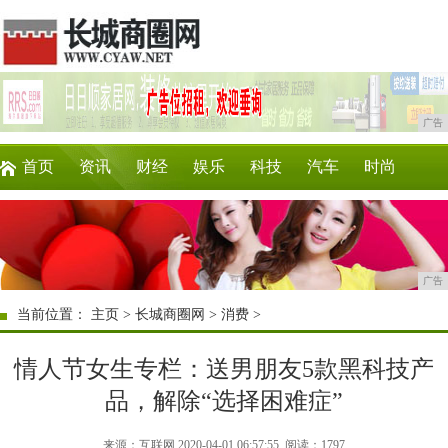
广告
首页
资讯
财经
娱乐
科技
汽车
时尚
企业
游戏
美食
商讯
消费
购物
广告
当前位置：
主页
>
长城商圈网
>
消费
>
情人节女生专栏：送男朋友5款黑科技产
品，解除“选择困难症”
来源：互联网 2020-04-01 06:57:55
阅读：1797