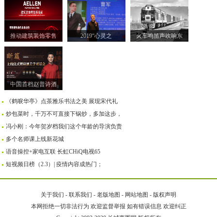
推动建筑装饰零售
2019“心灵之
火车鸣笛声吹响东
中国首档赵普诗酒
《鹤唳华亭》点茶雅乐书法之美 展现宋代礼
炒包菜时，千万不可直接下锅炒，多加这步，
冯小刚：今年贺岁档我们这个年龄的导演负责
多个名师课上线新花城
语音操控+家电互联 长虹CHiQ电视65
短视频日榜（2.3）| 疫情内容成热门；
关于我们
-
联系我们
-
老版地图
-
网站地图
-
版权声明
本网拒绝一切非法行为 欢迎监督举报 如有错误信息 欢迎纠正