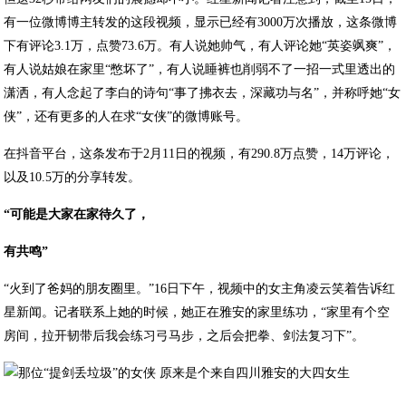
有一位微博博主转发的这段视频，显示已经有3000万次播放，这条微博
下有评论3.1万，点赞73.6万。有人说她帅气，有人评论她“英姿飒爽”，
有人说姑娘在家里“憋坏了”，有人说睡裤也削弱不了一招一式里透出的
潇洒，有人念起了李白的诗句“事了拂衣去，深藏功与名”，并称呼她“女
侠”，还有更多的人在求“女侠”的微博账号。
在抖音平台，这条发布于2月11日的视频，有290.8万点赞，14万评论，
以及10.5万的分享转发。
“可能是大家在家待久了，
有共鸣”
“火到了爸妈的朋友圈里。”16日下午，视频中的女主角凌云笑着告诉红
星新闻。记者联系上她的时候，她正在雅安的家里练功，“家里有个空
房间，拉开韧带后我会练习弓马步，之后会把拳、剑法复习下”。