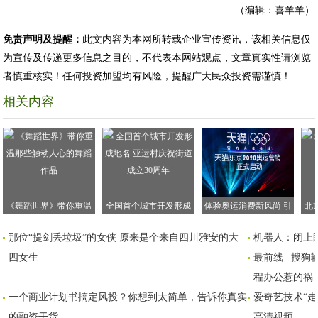
（编辑：喜羊羊）
免责声明及提醒：
此文内容为本网所转载企业宣传资讯，该相关信息仅
为宣传及传递更多信息之目的，不代表本网站观点，文章真实性请浏览
者慎重核实！任何投资加盟均有风险，提醒广大民众投资需谨慎！
相关内容
《舞蹈世界》带你重温
全国首个城市开发形成
体验奥运消费新风尚 引
北
那些触动人心的舞蹈作
地名 亚运村庆祝街道成
领国民运动新活力
那位“提剑丢垃圾”的女侠 原来是个来自四川雅安的大
机器人：闭上
品
立30周年
四女生
最前线 | 搜
程办公惹的祸
一个商业计划书搞定风投？你想到太简单，告诉你真实
爱奇艺技术“
的融资干货
高清视频