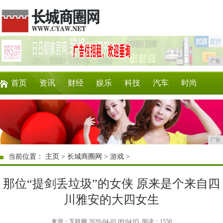
广告
首页
资讯
财经
娱乐
科技
汽车
时尚
企业
游戏
美食
商讯
消费
购物
广告
当前位置：
主页
>
长城商圈网
>
游戏
>
那位“提剑丢垃圾”的女侠 原来是个来自四
川雅安的大四女生
来源：互联网 2020-04-01 09:04:05
阅读：1550