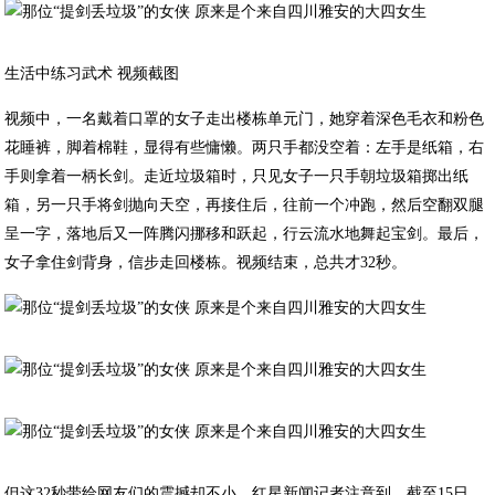
生活中练习武术 视频截图
视频中，一名戴着口罩的女子走出楼栋单元门，她穿着深色毛衣和粉色
花睡裤，脚着棉鞋，显得有些慵懒。两只手都没空着：左手是纸箱，右
手则拿着一柄长剑。走近垃圾箱时，只见女子一只手朝垃圾箱掷出纸
箱，另一只手将剑抛向天空，再接住后，往前一个冲跑，然后空翻双腿
呈一字，落地后又一阵腾闪挪移和跃起，行云流水地舞起宝剑。最后，
女子拿住剑背身，信步走回楼栋。视频结束，总共才32秒。
但这32秒带给网友们的震撼却不小。红星新闻记者注意到，截至15日，