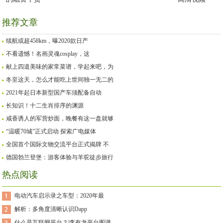
推荐文章
续航或超458km，曝2020款日产
不看遗憾！名画灵魂cosplay，这
献上四道美味的家常菜谱，学起来吧，为
冬至这天，怎么才能吃上世间独一无二的
2021年起日本新型国产车须配备自动
长知识！十二生肖排序的渊源
咸香诱人的军营炒面，晚餐有这一盘就够
“温暖70城”正式启动 探索广电媒体
全国首个国际文物交流平台正式揭牌 不
德国勃兰登堡：游客体验与羊驼徒步旅行
热点阅读
电动汽车启示录之车型：2020年最
解析：多角度清晰认识Dapp
什么是互联网平台？|李有龙平台图谱