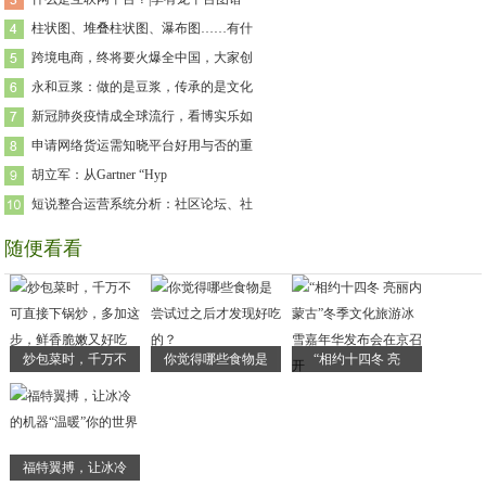
柱状图、堆叠柱状图、瀑布图……有什
跨境电商，终将要火爆全中国，大家创
永和豆浆：做的是豆浆，传承的是文化
新冠肺炎疫情成全球流行，看博实乐如
申请网络货运需知晓平台好用与否的重
胡立军：从Gartner “Hyp
短说整合运营系统分析：社区论坛、社
随便看看
炒包菜时，千万不
你觉得哪些食物是
“相约十四冬 亮
福特翼搏，让冰冷