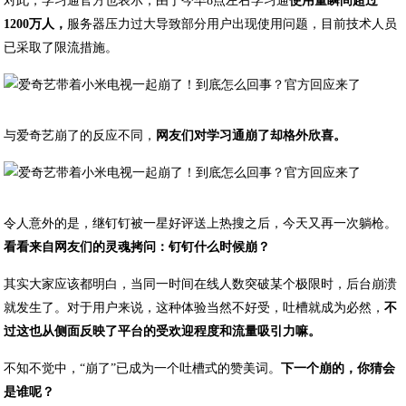
​对此，学习通官方也表示，由于今早8点左右学习通
使用量瞬间超过
1200万人，
服务器压力过大导致部分用户出现使用问题，目前技术人员
已采取了限流措施。
​与爱奇艺崩了的反应不同，
网友们对学习通崩了却格外欣喜。
​令人意外的是，继钉钉被一星好评送上热搜之后，今天又再一次躺枪。
看看来自网友们的灵魂拷问：钉钉什么时候崩？
其实大家应该都明白，当同一时间在线人数突破某个极限时，后台崩溃
就发生了。对于用户来说，这种体验当然不好受，吐槽就成为必然，
不
过这也从侧面反映了平台的受欢迎程度和流量吸引力嘛。
不知不觉中，“崩了”已成为一个吐槽式的赞美词。
下一个崩的，你猜会
是谁呢？