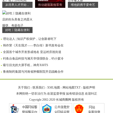
从培养人才开始，
推动建筑装饰零售
维他奶携手爱奇艺
好吃丨隐藏在便利
理论达人 | 知识产权保护，让创新者吃下
韩作荣《天生我才——李白传》新书发布会在
全国首个城市开发形成地名 亚运村庆祝街道
钓鱼台食品科技与湘天华强强联合，钓小宴冷
吸引目光的大屏手机，神舟X60TS
鲁南制药集团与河南省肿瘤医院开启战略合作
关于我们
-
联系我们
-
XML地图
-
网站地图
TXT
-
版权声明
本网拒绝一切非法行为 欢迎监督举报 如有错误信息 欢迎纠正
Copyright 2002-2020
长城商圈网
版权所有