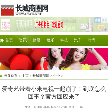
广告
首页
资讯
财经
娱乐
科技
汽车
时尚
企业
游戏
美食
商讯
消费
购物
广告
当前位置：
主页
>
长城商圈网
>
企业
>
爱奇艺带着小米电视一起崩了！到底怎么
回事？官方回应来了
来源：互联网 2020-06-19 10:27:04
阅读：1007