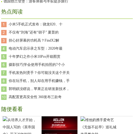
德国勃兰登堡：游客体验与羊驼徒步旅行
热点阅读
小米5手机正式发布：骁龙820、十
不仅有“刘海”还有“胡子” 夏普的
担心好屏幕的功耗高？FindX2解
电动汽车启示录之车型：2020年最
十年梦幻之作小米10Pro开箱图赏
摄影技巧|学会使用手机拍照的7个小
手机发热到烫手？你可能没关这个开关
你在玩手机，别人却在用手机赚钱，手
郭明錤没瞎说，苹果正在研发新技术，
高配置更高安全性 360发布三款奇
随便看看