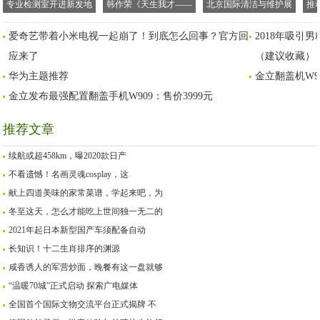
专业检测室开进新发地
韩作荣《天生我才——
北京国际清洁与维护展
推
市场，为北京百姓的蔬
李白传》新书发布会在
览会将于2020年11月18-
AE
爱奇艺带着小米电视一起崩了！到底怎么回事？官方回
2018年吸引
果鱼肉“保驾护航”
京举行
20日在京举办
应来了
（建议收藏）
华为主题推荐
金立翻盖机W9
金立发布最强配置翻盖手机W909：售价3999元
推荐文章
续航或超458km，曝2020款日产
不看遗憾！名画灵魂cosplay，这
献上四道美味的家常菜谱，学起来吧，为
冬至这天，怎么才能吃上世间独一无二的
2021年起日本新型国产车须配备自动
长知识！十二生肖排序的渊源
咸香诱人的军营炒面，晚餐有这一盘就够
“温暖70城”正式启动 探索广电媒体
全国首个国际文物交流平台正式揭牌 不