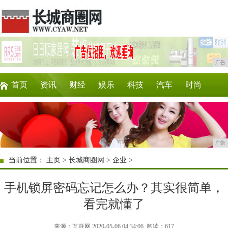
广告
首页
资讯
财经
娱乐
科技
汽车
时尚
企业
游戏
美食
商讯
消费
购物
广告
当前位置：
主页
>
长城商圈网
>
企业
>
手机锁屏密码忘记怎么办？其实很简单，
看完就懂了
来源：互联网 2020-05-06 04:34:06
阅读：617