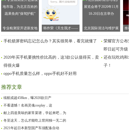
专业检测室开进新发地
韩作荣《天生我才——
北京国际清洁与维护展
推
市场，为北京百姓的蔬
李白传》新书发布会在
览会将于2020年11月18-
AE
手机锁屏密码忘记怎么办？其实很简单，看完就懂了
荣耀官方公布荣耀
果鱼肉“保驾护航”
京举行
20日在京举办
即日起可升级
2020年买手机要挑性价比高的，这3款公认值得买，卖
还在玩吃鸡和
得很火爆
子！
oppo手机质量怎么样，oppo手机好不好用
推荐文章
续航或超458km，曝2020款日产
不看遗憾！名画灵魂cosplay，这
献上四道美味的家常菜谱，学起来吧，为
冬至这天，怎么才能吃上世间独一无二的
2021年起日本新型国产车须配备自动