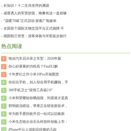
长知识！十二生肖排序的渊源
咸香诱人的军营炒面，晚餐有这一盘就够
“温暖70城”正式启动 探索广电媒体
全国首个国际文物交流平台正式揭牌 不
德国勃兰登堡：游客体验与羊驼徒步旅行
热点阅读
电动汽车启示录之车型：2020年最
担心好屏幕的功耗高？FindX2解
十年梦幻之作小米10Pro开箱图赏
你在玩手机，别人却在用手机赚钱，手
360手机卫士“疫情工具箱2.0”
小米和荣耀纷纷晒战报，到底谁才是真
郭明錤没瞎说，苹果正在研发新技术，
华为联手爱回收开启一站式以旧换新
小米生态链企业石头科技科创板上市：
iPhone中让人深刻且经典的几款