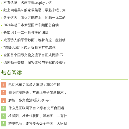
不看遗憾！名画灵魂cosplay，这
献上四道美味的家常菜谱，学起来吧，为
冬至这天，怎么才能吃上世间独一无二的
2021年起日本新型国产车须配备自动
长知识！十二生肖排序的渊源
咸香诱人的军营炒面，晚餐有这一盘就够
“温暖70城”正式启动 探索广电媒体
全国首个国际文物交流平台正式揭牌 不
德国勃兰登堡：游客体验与羊驼徒步旅行
热点阅读
电动汽车启示录之车型：2020年最
郭明錤没瞎说，苹果正在研发新技术，
解析：多角度清晰认识Dapp
什么是互联网平台？|李有龙平台图谱
柱状图、堆叠柱状图、瀑布图……有什
跨境电商，终将要火爆全中国，大家创