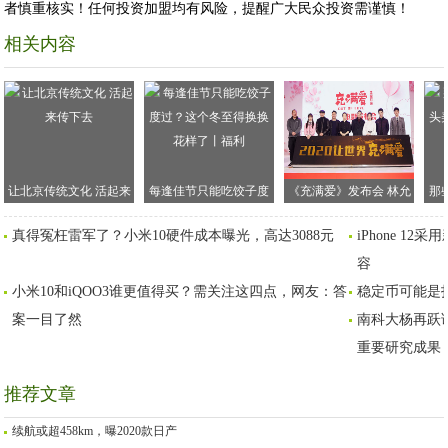
者慎重核实！任何投资加盟均有风险，提醒广大民众投资需谨慎！
相关内容
让北京传统文化 活起来
每逢佳节只能吃饺子度
《充满爱》发布会 林允
那
传下去
过？这个冬至得换换花
陈小艺联袂演绎荒诞喜
美
真得冤枉雷军了？小米10硬件成本曝光，高达3088元
iPhone 1
样了丨福利
剧
容
小米10和iQOO3谁更值得买？需关注这四点，网友：答
稳定币可能是
案一目了然
南科大杨再跃
重要研究成果
推荐文章
续航或超458km，曝2020款日产