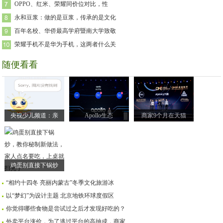
OPPO、红米、荣耀同价位对比，性
永和豆浆：做的是豆浆，传承的是文化
百年名校、华侨最高学府暨南大学致敬
荣耀手机不是华为手机，这两者什么关
随便看看
央视少儿频道：亲
Apollo生态
商家9个月在天猫
鸡蛋别直接下锅炒
“相约十四冬 亮丽内蒙古”冬季文化旅游冰
以“梦幻”为设计主题 北京地铁环球度假区
你觉得哪些食物是尝试过之后才发现好吃的？
外卖平台涨价，为了逃过平台的高抽成，商家