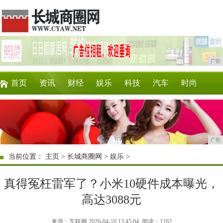
广告
首页
资讯
财经
娱乐
科技
汽车
时尚
企业
游戏
美食
商讯
消费
购物
广告
当前位置：
主页
>
长城商圈网
>
娱乐
>
真得冤枉雷军了？小米10硬件成本曝光，
高达3088元
来源：互联网 2020-04-10 13:45:04
阅读：1162